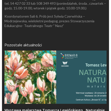
tel. 54 427 02 33 lub 508 349 493 (poniedziałek, środa , czwartek –
godz. 15.00-19.00, wtorek i piątek godz. 10.00-19.00.)
Koordynatorem Sali 6. Prób jest Sylwia Czerwińska –
Modrzejewska, wieloletni pedagog, prezes Stowarzyszenia
Edukacyjno- Teatralnego Teatr ” Nasz”
Pozostałe aktualności
Wystawa malarstwa Tomasza Lewińskiego „Naturalnie