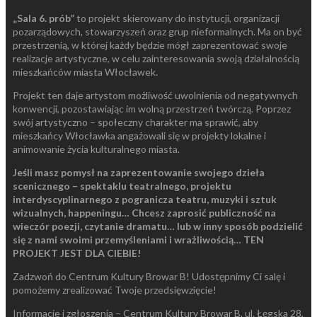
„Sala 6. prób”
to projekt skierowany do instytucji, organizacji
pozarządowych, stowarzyszeń oraz grup nieformalnych. Ma on być
przestrzenią, w której każdy będzie mógł zaprezentować swoje
realizacje artystyczne, w celu zainteresowania swoją działalnością
mieszkańców miasta Włocławek.
Projekt ten daje artystom możliwość uwolnienia od negatywnych
konwencji, pozostawiając im wolną przestrzeń twórczą. Poprzez
swój artystyczno – społeczny charakter ma sprawić, aby
mieszkańcy Włocławka angażowali się w projekty lokalne i
animowanie życia kulturalnego miasta.
Jeśli masz pomysł na zaprezentowanie swojego dzieła
scenicznego – spektaklu teatralnego, projektu
interdyscyplinarnego z pogranicza teatru, muzyki i sztuk
wizualnych, happeningu… Chcesz zaprosić publiczność na
wieczór poezji, czytanie dramatu… lub w inny sposób podzielić
się z nami swoimi przemyśleniami i wrażliwością… TEN
PROJEKT JEST DLA CIEBIE!
Zadzwoń do Centrum Kultury Browar B! Udostępnimy Ci salę i
pomożemy zrealizować Twoje przedsięwzięcie!
Informacje i zgłoszenia – Centrum Kultury Browar B. ul. Łęgska 28,