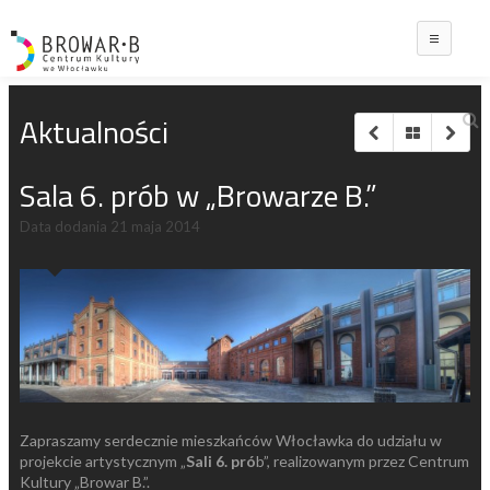
Main
Aktualności
Sala 6. prób w „Browarze B.”
Data dodania
21 maja 2014
Zapraszamy serdecznie mieszkańców Włocławka do udziału w
projekcie artystycznym „
Sali 6. pró
b”, realizowanym przez Centrum
Kultury „Browar B.”.