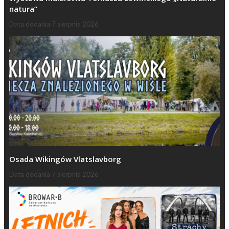
natura”
Data dodania
7 sierpnia 2026
Osada Wikingów Vlatslavborg
Data dodania
7 sierpnia 2026