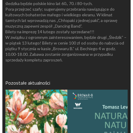
śledzika będzie polskie kino lat 60., 70. i 80-tych.
Pora przejrzeć szafy; sugerujemy przebrania nawiązujące do
kultowych bohaterów małego i wielkiego ekranu. W klimat
tamtych lat wprowadzą nas „Chłopaki z jednej paki”, a oprawę
muzyczną zapewni zespół „Dancing Band”.
Bilety na imprezę 14 lutego zostały sprzedane!!!
W związku z ogromnym zainteresowaniem, będzie drugi „Śledzik” –
w piątek 13 lutego! Bilety w cenie 100 zł od osoby do nabycia od
piątku 9 stycznia w kasie „Browaru B.” ul. Bechiego 4 w godz.
10.00-18.00. Zabawa zostanie zorganizowana w przypadku
sprzedaży kompletu zaproszeń.
Pozostałe aktualności