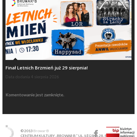
Finał Letnich Brzmień już 29 sierpnia!
Data dodania
4 sierpnia 2026
Komentowanie jest zamknięte.
© 2013
Browar·B
CENTRUM KULTURY „BROWAR B.” UL. ŁĘGSKA 28, 87-800