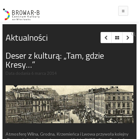
Main
Aktualności
Deser z kulturą: „Tam, gdzie
Kresy…”
Data dodania
6 marca 2014
Atmosferę Wilna, Grodna, Krzemieńca i Lwowa przywoła kolejny