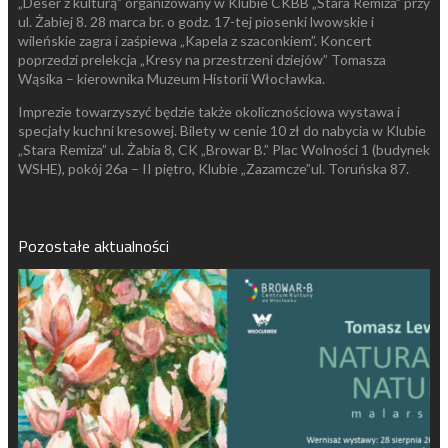
„Deser z kulturą” organizowany w Klubie CKBB „Stara Remiza” przy
ul. Żabiej 8. 28 marca br. o godz. 17-tej piosenki lwowskie i
wileńskie zagra i zaśpiewa „Kapela z szaconkiem”. Koncert
poprzedzi prelekcja „Kresy na przestrzeni dziejów” Tomasza
Wąsika – kierownika Muzeum Historii Włocławka.
Imprezie towarzyszyć będzie także okolicznościowa wystawa i
specjały kuchni kresowej. Bilety w cenie 10 zł do nabycia w Klubie
„Stara Remiza” ul. Żabia 8, CK „Browar B.” Plac Wolności 1 (budynek
WSHE), pokój 26a – II piętro, Klubie „Zazamcze”ul. Toruńska 87.
Pozostałe aktualności