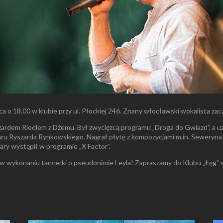
ca o 18.00 w klubie przy ul. Płockiej 246. Znany włocławski wokalista za
ardem Riedlem z Dżemu. Był zwycięzcą programu „Droga do Gwiazd”, a uz
aru Ryszarda Rynkowskiego. Nagrał płytę z kompozycjami m.in. Seweryna
ary wystąpił w programie „X Factor”.
 w wykonaniu tancerki o pseudonimie Leyla! Zapraszamy do Klubu „Łęg” w