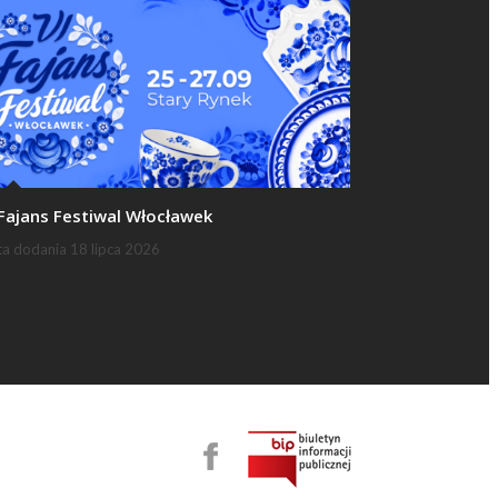
 Fajans Festiwal Włocławek
ta dodania
18 lipca 2026