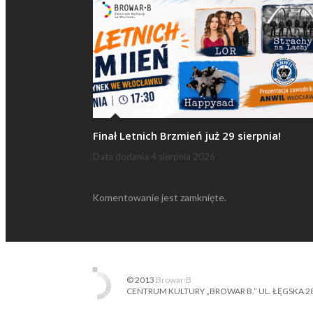
Finał Letnich Brzmień już 29 sierpnia!
Data dodania
4 sierpnia 2026
Komentowanie jest zamknięte.
© 2013
Browar·B
CENTRUM KULTURY „BROWAR B.” UL. ŁĘGSKA 28, 87