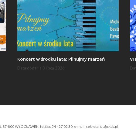
Koncert w środku lata: Pilnujmy marzeń
VI
Data dodania
3 lipca 2026
Da
-800 WŁOCŁAWEK, tel.fax. 54 427 02 30, e-mail: sekretariat@ckbb.pl