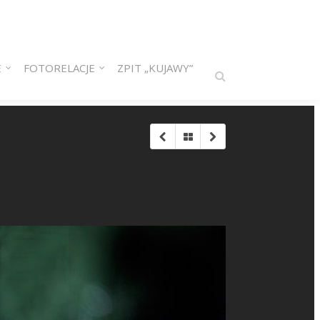
E
FOTORELACJE
ZPIT „KUJAWY”