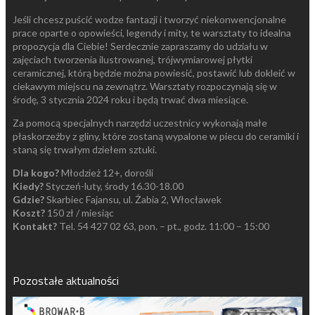
Jeśli chcesz puścić wodze fantazji i tworzyć niekonwencjonalne
prace oparte o opowieści, legendy i mity, te warsztaty to idealna
propozycja dla Ciebie! Serdecznie zapraszamy do udziału w
zajęciach tworzenia ilustrowanej, trójwymiarowej płytki
ceramicznej, którą będzie można powiesić, postawić lub dokleić w
ciekawym miejscu na zewnątrz. Warsztaty rozpoczynają się w
środę, 3 stycznia 2024 roku i będą trwać dwa miesiące.
Za pomocą specjalnych narzędzi uczestnicy wykonają małe
płaskorzeźby z gliny, które zostaną wypalone w piecu do ceramiki i
staną się trwałym dziełem sztuki.
Dla kogo?
Młodzież 12+, dorośli
Kiedy?
Styczeń-luty, środy 16.30-18.00
Gdzie?
Skarbiec Fajansu, ul. Żabia 2, Włocławek
Koszt?
150 zł / miesiąc
Kontakt?
Tel. 54 427 02 63, pon. – pt., godz. 11:00 – 15:00
Pozostałe aktualności