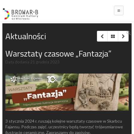
Main
Aktualności
Warsztaty czasowe „Fantazja”
Data dodania
21 grudnia 2023
3 stycznia 2024 r. ruszają kolejne warsztaty czasowe w Skarbcu
Fajansu. Podczas zajęć. uczestnicy będą tworzyć trójwymiarowe
ilustracje ceramiczne. Zapraszamy do zapisów.