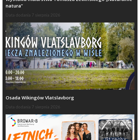
natura”
Data dodania
7 sierpnia 2026
Osada Wikingów Vlatslavborg
Data dodania
7 sierpnia 2026