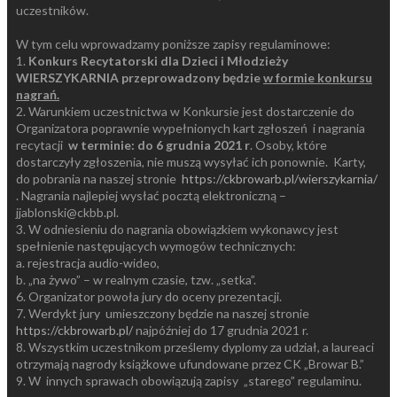
uczestników.
W tym celu wprowadzamy poniższe zapisy regulaminowe:
1.
Konkurs Recytatorski dla Dzieci i Młodzieży
WIERSZYKARNIA
przeprowadzony będzie
w formie konkursu
nagrań.
2. Warunkiem uczestnictwa w Konkursie jest dostarczenie do
Organizatora poprawnie wypełnionych kart zgłoszeń i nagrania
recytacji
w terminie: do 6 grudnia 2021
r
. Osoby, które
dostarczyły zgłoszenia, nie muszą wysyłać ich ponownie. Karty,
do pobrania na naszej stronie
https://ckbrowarb.pl/wierszykarnia/
. Nagrania najlepiej wysłać pocztą elektroniczną –
jjablonski@ckbb.pl.
3. W odniesieniu do nagrania obowiązkiem wykonawcy jest
spełnienie następujących wymogów technicznych:
a. rejestracja audio-wideo,
b. „na żywo” – w realnym czasie, tzw. „setka”.
6. Organizator powoła jury do oceny prezentacji.
7. Werdykt jury umieszczony będzie na naszej stronie
https://ckbrowarb.pl/
najpóźniej do 17 grudnia 2021 r.
8. Wszystkim uczestnikom prześlemy dyplomy za udział, a laureaci
otrzymają nagrody książkowe ufundowane przez CK „Browar B.”
9. W innych sprawach obowiązują zapisy „starego” regulaminu.