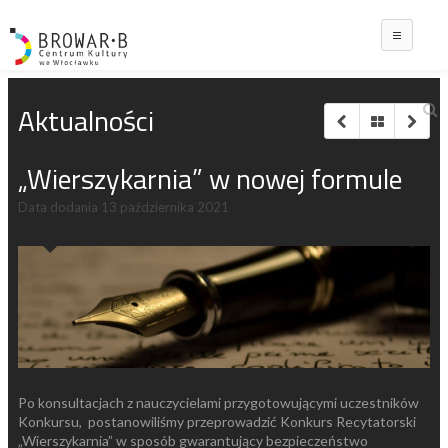
Main
Aktualności
„Wierszykarnia” w nowej formule
Data dodania
13 października 2021
Po konsultacjach z nauczycielami przygotowującymi uczestników
Konkursu, postanowiliśmy przeprowadzić Konkurs Recytatorski
„Wierszykarnia” w sposób gwarantujący bezpieczeństwo