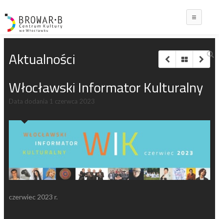
Main
Aktualności
Włocławski Informator Kulturalny
Data dodania
1 czerwca 2023
czerwiec 2023 r.