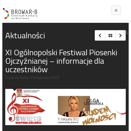
Main
Aktualności
XI Ogólnopolski Festiwal Piosenki
Ojczyźnianej – informacje dla
uczestników
Data dodania
3 listopada 2022