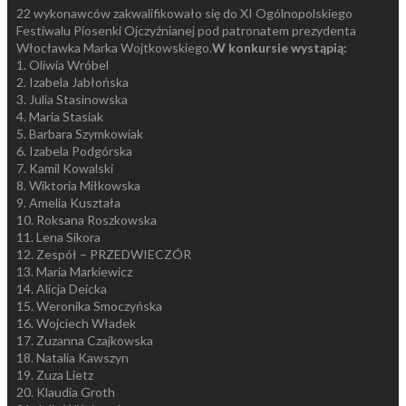
22 wykonawców zakwalifikowało się do XI Ogólnopolskiego
Festiwalu Piosenki Ojczyźnianej pod patronatem prezydenta
Włocławka Marka Wojtkowskiego.
W konkursie wystąpią:
1. Oliwia Wróbel
2. Izabela Jabłońska
3. Julia Stasinowska
4. Maria Stasiak
5. Barbara Szymkowiak
6. Izabela Podgórska
7. Kamil Kowalski
8. Wiktoria Miłkowska
9. Amelia Kuształa
10. Roksana Roszkowska
11. Lena Sikora
12. Zespół – PRZEDWIECZÓR
13. Maria Markiewicz
14. Alicja Deicka
15. Weronika Smoczyńska
16. Wojciech Władek
17. Zuzanna Czajkowska
18. Natalia Kawszyn
19. Zuza Lietz
20. Klaudia Groth