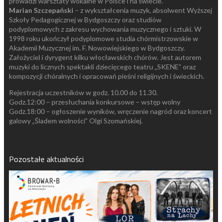
prowadzi warsztaty wokalne w Polsce i na świecie.
Marian Szczepański
– z wykształcenia muzyk, absolwent Wyższej
Szkoły Pedagogicznej w Bydgoszczy oraz studiów
podyplomowych z zakresu wychowania muzycznego i sztuki. W
1998 roku ukończył podyplomowe studia chórmistrzowskie w
Akademii Muzycznej im. F. Nowowiejskiego w Bydgoszczy.
Założyciel i dyrygent kilku włocławskich chórów. Jest autorem
muzyki do licznych spektakli dziecięcego teatru „SKENE” oraz
kompozycji chóralnych i opracowań pieśni religijnych i świeckich.
Rejestracja uczestników w godz. 10.00 do 11.30.
Godz.12:00 – przesłuchania konkursowe – wstęp wolny
Godz.18:00 – ogłoszenie wyników, wręczenie nagród oraz koncert
galowy „Śladem wolności” Olgi Szomańskiej.
Pozostałe aktualności