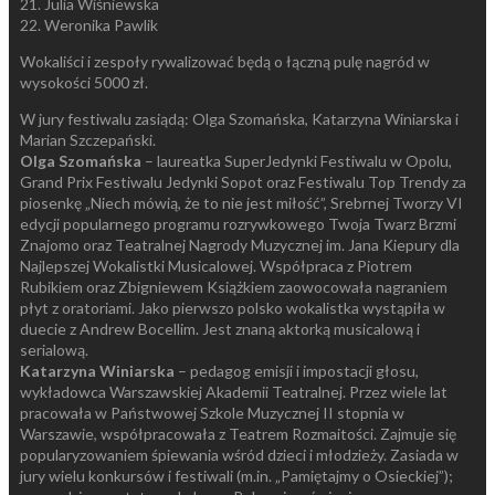
21. Julia Wiśniewska
22. Weronika Pawlik
Wokaliści i zespoły rywalizować będą o łączną pulę nagród w
wysokości 5000 zł.
W jury festiwalu zasiądą: Olga Szomańska, Katarzyna Winiarska i
Marian Szczepański.
Olga Szomańska
– laureatka SuperJedynki Festiwalu w Opolu,
Grand Prix Festiwalu Jedynki Sopot oraz Festiwalu Top Trendy za
piosenkę „Niech mówią, że to nie jest miłość”, Srebrnej Tworzy VI
edycji popularnego programu rozrywkowego Twoja Twarz Brzmi
Znajomo oraz Teatralnej Nagrody Muzycznej im. Jana Kiepury dla
Najlepszej Wokalistki Musicalowej. Współpraca z Piotrem
Rubikiem oraz Zbigniewem Książkiem zaowocowała nagraniem
płyt z oratoriami. Jako pierwszo polsko wokalistka wystąpiła w
duecie z Andrew Bocellim. Jest znaną aktorką musicalową i
serialową.
Katarzyna Winiarska
– pedagog emisji i impostacji głosu,
wykładowca Warszawskiej Akademii Teatralnej. Przez wiele lat
pracowała w Państwowej Szkole Muzycznej II stopnia w
Warszawie, współpracowała z Teatrem Rozmaitości. Zajmuje się
popularyzowaniem śpiewania wśród dzieci i młodzieży. Zasiada w
jury wielu konkursów i festiwali (m.in. „Pamiętajmy o Osieckiej”);