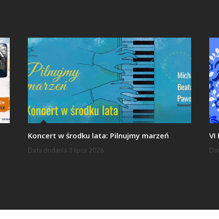
Koncert w środku lata: Pilnujmy marzeń
VI
Data dodania
3 lipca 2026
Da