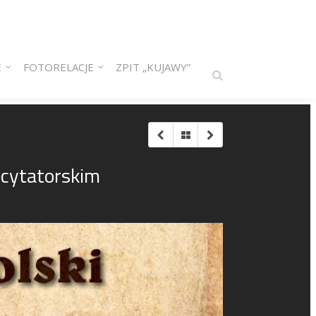
E
FOTORELACJE
ZPIT „KUJAWY”
ecytatorskim