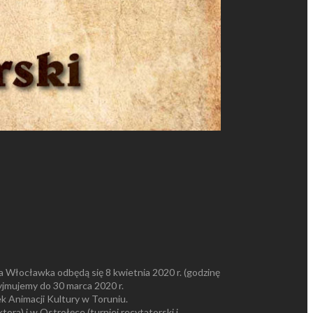
a Włocławka odbędą się 8 kwietnia 2020 r. (godzinę
zyjmujemy do 30 marca 2020 r.
k Animacji Kultury w Toruniu.
ora) i w Ostrołęce (turniej recytatorski i