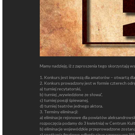
Mamy nadzieję, iż z zaproszenia tego skorzystają ws
1. Konkurs jest imprezą dla amatorów – otwartą 
2. Konkurs prowadzony jest w formie czterech odr
a) turniej recytatorski,
b) turniej „wywiedzione ze słowa”,
c) turniej poezji śpiewanej,
d) turniej teatrów jednego aktora.
3. Terminy eliminacji:
a) eliminacje rejonowe dla powiatów aleksandrowsk
rozpoczęcia podamy do 3 kwietnia) w Centrum Kultur
b) eliminacje wojewódzkie przeprowadzone zostaną 
c) spotkania finałowe odbędą się w czerwcu we Włoc