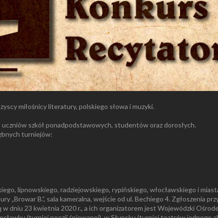
zyscy miłośnicy literatury, polskiego słowa i muzyki.
dla uczniów szkół ponadpodstawowych, studentów oraz dorosłych.
ębnych turniejów:
iego, lipnowskiego, radziejowskiego, rypińskiego, włocławskiego i miast
y „Browar B.”, sala kameralna, wejście od ul. Bechiego 4. Zgłoszenia pr
w dniu 23 kwietnia 2020 r., a ich organizatorem jest Wojewódzki Ośrode
ławku (turniej poezji śpiewanej), w Słupsku (turniej teatrów jednego akt