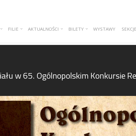
 content
ry content
FILIE
AKTUALNOŚCI
BILETY
WYSTAWY
SEKCJ
iału w 65. Ogólnopolskim Konkursie R