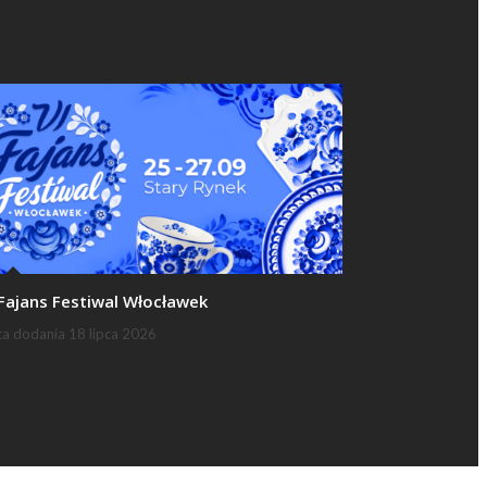
 Fajans Festiwal Włocławek
ta dodania
18 lipca 2026