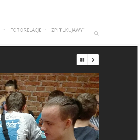
E
FOTORELACJE
ZPIT „KUJAWY”