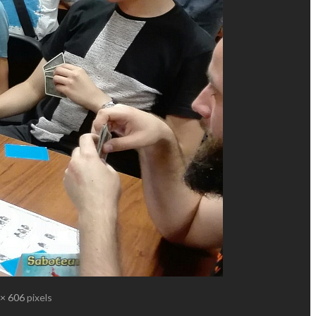
× 606
pixels