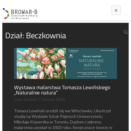
Main
Dział:
Beczkownia
Wystawa malarstwa Tomasza Lewińskiego
„Naturalnie natura”
Data dodania
7 sierpnia 2026
Tomasz Lewiński urodził się we Włocławku. Ukończył
studia na Wydziale Sztuk Pięknych Uniwersytetu
Mikołaja Kopernika w Toruniu. Dyplom z zakresu
malarstwa uzyskał w 2003 roku. Swoje prace tworzy w