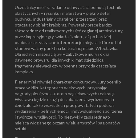
Uczestnicy mieli za zadanie uchwycić za pomocą technik
plastycznych – rysunku i malarstwa – piękno detali
budynku, industrialny charakter przestrzeni oraz
otaczający obiekt krajobraz. Powstały prace bardzo
różnorodne: od realistycznych ujęć ceglanej architektury,
przez impresyjne gry światła i koloru, aż po bardziej
osobiste, artystyczne interpretacje miejsca, które od lat
stanowi ważny punkt na kulturalnej mapie Włocławka.
Dla jednych inspiracją były zabytkowe mury i okna
dawnego browaru, dla innych klimat dziedzińca,
fragmenty elewacji czy wiosenna przyroda otaczająca
kompleks.
Plener miał również charakter konkursowy. Jury oceniło
prace w kilku kategoriach wiekowych, przyznając
nagrody pieniężne autorom najciekawszych realizacji.
Wystawa będzie okazją do zobaczenia wyróżnionych
dzieł, ale także wszystkich prac powstałych podczas
wydarzenia – pełnych emocji, indywidualnego spojrzenia
i twórczej wrażliwości. To niezwykły zapis jednego
miejsca widzianego oczami wielu artystów i pasjonatów
sztuki.