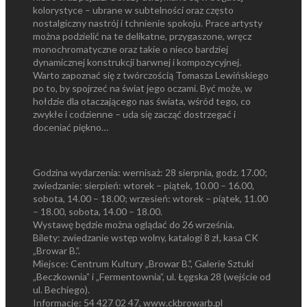
kolorystyce – ubrane w subtelności oraz często
nostalgiczny nastrój i tchnienie spokoju. Prace artysty
można podzielić na te delikatne, przygaszone, wręcz
monochromatyczne oraz takie o nieco bardziej
dynamicznej konstrukcji barwnej i kompozycyjnej.
Warto zapoznać się z twórczością Tomasza Lewińskiego
po to, by spojrzeć na świat jego oczami. Być może, w
hołdzie dla otaczającego nas świata, wśród tego, co
zwykłe i codzienne – uda się zacząć dostrzegać i
doceniać piękno…
Godzina wydarzenia: wernisaż: 28 sierpnia, godz. 17.00;
zwiedzanie: sierpień: wtorek – piątek, 10.00 – 16.00,
sobota, 14.00 – 18.00; wrzesień: wtorek – piątek, 11.00
– 18.00, sobota, 14.00 – 18.00.
Wystawę będzie można oglądać do 26 września.
Bilety: zwiedzanie wstęp wolny, katalogi 8 zł, kasa CK
„Browar B.”.
Miejsce: Centrum Kultury „Browar B.”, Galerie Sztuki
„Beczkownia” i „Fermentownia”, ul. Łęgska 28 (wejście od
ul. Bechiego).
Informacje: 54 427 02 47, www.ckbrowarb.pl