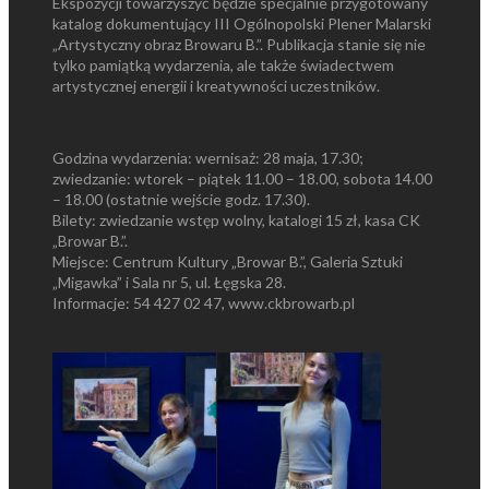
Ekspozycji towarzyszyć będzie specjalnie przygotowany
katalog dokumentujący III Ogólnopolski Plener Malarski
„Artystyczny obraz Browaru B.”. Publikacja stanie się nie
tylko pamiątką wydarzenia, ale także świadectwem
artystycznej energii i kreatywności uczestników.
Godzina wydarzenia: wernisaż: 28 maja, 17.30;
zwiedzanie: wtorek – piątek 11.00 – 18.00, sobota 14.00
– 18.00 (ostatnie wejście godz. 17.30).
Bilety: zwiedzanie wstęp wolny, katalogi 15 zł, kasa CK
„Browar B.”.
Miejsce: Centrum Kultury „Browar B.”, Galeria Sztuki
„Migawka” i Sala nr 5, ul. Łęgska 28.
Informacje: 54 427 02 47, www.ckbrowarb.pl