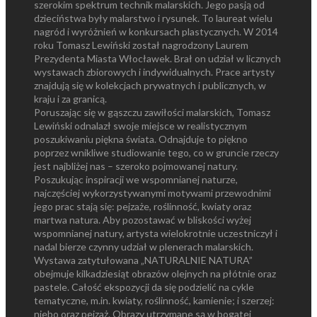
szerokim spektrum technik malarskich. Jego pasją od
dzieciństwa były malarstwo i rysunek. To laureat wielu
nagród i wyróżnień w konkursach plastycznych. W 2014
roku Tomasz Lewiński został nagrodzony Laurem
Prezydenta Miasta Włocławek. Brał on udział w licznych
wystawach zbiorowych i indywidualnych. Prace artysty
znajdują się w kolekcjach prywatnych i publicznych, w
kraju i za granicą.
Poruszając się w gąszczu zawiłości malarskich, Tomasz
Lewiński odnalazł swoje miejsce w realistycznym
poszukiwaniu piękna świata. Odnajduje to piękno
poprzez wnikliwe studiowanie tego, co w gruncie rzeczy
jest najbliżej nas – szeroko pojmowanej natury.
Poszukując inspiracji we wspomnianej naturze,
najczęściej wykorzystywanymi motywami przewodnimi
jego prac stają się: pejzaże, roślinność, kwiaty oraz
martwa natura. Aby pozostawać w bliskości wyżej
wspomnianej natury, artysta wielokrotnie uczestniczył i
nadal bierze czynny udział w plenerach malarskich.
Wystawa zatytułowana „NATURALNIE NATURA”
obejmuje kilkadziesiąt obrazów olejnych na płótnie oraz
pastele. Całość ekspozycji da się podzielić na cykle
tematyczne, m.in. kwiaty, roślinność, kamienie; i szerzej:
niebo oraz pejzaż. Obrazy utrzymane są w bogatej