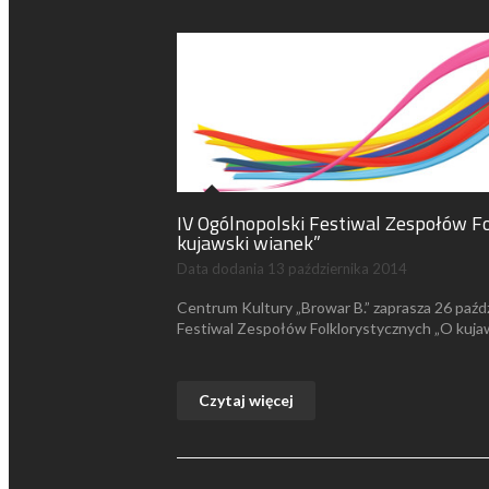
IV Ogólnopolski Festiwal Zespołów F
kujawski wianek”
Data dodania
13 października 2014
Centrum Kultury „Browar B.” zaprasza 26 paźdz
Festiwal Zespołów Folklorystycznych „O kuja
Czytaj więcej