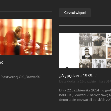
Czytaj więcej
wo
„Wypędzeni 1939…”
 Plastycznej CK „BrowarB.”
Data dodania
16 października 201
Dnia 22 października 2014 r. o g
holu CK „Browar B.” na wystawę f
deportacje obywateli polskich z z