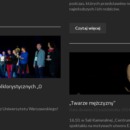
podczas, których przedstawimy no
najmłodszych i ich rodziców.
Czytaj więcej
olklorystycznych „O
„Twarze mężczyzny”
z Uniwersytetu Warszawskiego!
Data dodania
20 października 201
16.10. w Sali Kameralnej „Centrum
spektaklu na motywach utworu E. B