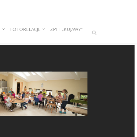
E
FOTORELACJE
ZPIT „KUJAWY”