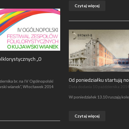
Czytaj więcej
olklorystycznych „O
Od poniedziałku startują no
iernika br. na IV Ogólnopolski
wski wianek”, Włocławek 2014
Data dodania
10 października 201
W poniedziałek 13.10 ruszają kole
Czytaj więcej