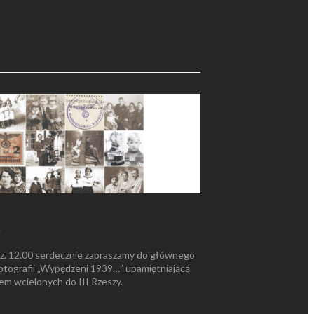
4
odz. 12.00 serdecznie zapraszamy do głównego
otografii „Wypędzeni 1939…” upamiętniającą
iem wcielonych do III Rzeszy.