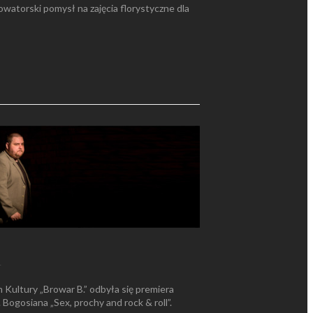
watorski pomysł na zajęcia florystyczne dla
4
 Kultury „Browar B.” odbyła się premiera
ogosiana „Sex, prochy and rock & roll”.