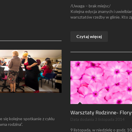
/Uwaga – brak miejsc/
Kolejna edycja znanych i uwielbia
warsztatów rzeźby w glinie. Kto z
Czytaj więcej
Warsztaty Rodzinne- Flory
e się kolejne spotkanie z cyklu
Data dodania
3 listopada 2014
na rodzina”.
9 listopada, w niedzielę o godz. 