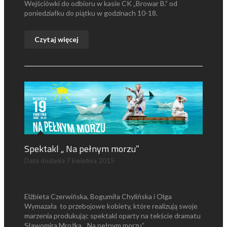
Wejściówki do odbioru w kasie CK „Browar B.” od
poniedziałku do piątku w godzinach 10-18.
Czytaj więcej
Spektakl „ Na pełnym morzu”
Data dodania
7 kwietnia 2015
Elżbieta Czerwińska, Bogumiła Chylińska i Olga
Wymazała to przebojowe kobiety, które realizują swoje
marzenia produkując spektakl oparty na tekście dramatu
Sławomira Mrożka „ Na pełnym morzu” .