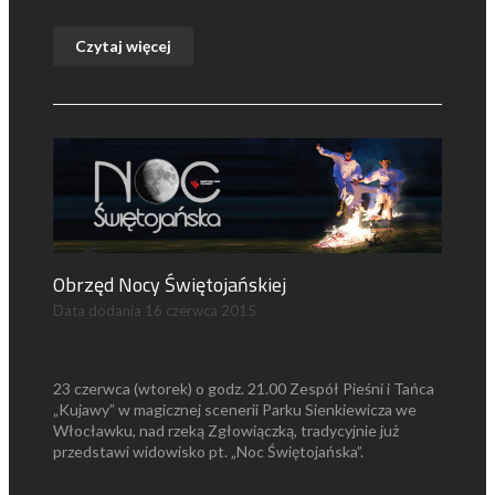
Czytaj więcej
Obrzęd Nocy Świętojańskiej
Data dodania
16 czerwca 2015
23 czerwca (wtorek) o godz. 21.00 Zespół Pieśni i Tańca
„Kujawy” w magicznej scenerii Parku Sienkiewicza we
Włocławku, nad rzeką Zgłowiączką, tradycyjnie już
przedstawi widowisko pt. „Noc Świętojańska”.