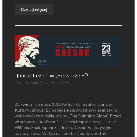
Czytaj więcej
„Juliusz Cezar” w „Browarze B.”!
Data dodania
8 kwietnia 2015
23 kwietnia o godz. 18.00 w Sali Kameralnej Centrum
Kultury „Browar B.” odbędzie się wyjątkowy spektakl w
wykonaniu toruńskiej grupy „The Spinning Globe”. Przed
włocławską publicznością artyści zaprezentują sztukę
Williama Shakespeare’a „Juliusz Cezar” w ojczystym
języku pisarza. Wstęp na spektakl jest bezpłatny.