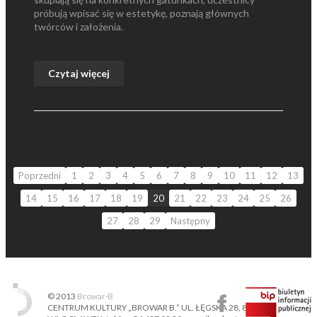
próbują wpisać się w estetykę, poznają głównych
twórców i założenia.
Czytaj więcej
Poprzedni
1
2
3
4
5
6
7
8
9
10
11
12
13
14
15
16
17
18
19
20
21
22
23
24
25
26
27
28
29
Następny
© 2013
Browar·B
CENTRUM KULTURY „BROWAR B.” UL. ŁĘGSKA 28, 87-800