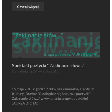
Czytaj więcej
Spektakl poetycki ” Zaklinanie słów…”
Data dodania
29 kwietnia 2015
15 maja 2015 r. godz 17.00 w sali kameralnej Centrum
Kultury „Browar B.” odbędzie się spektakl poetycki ”
Zaklinanie słów…” w wykonaniu grupy poetyckiej
„AUREA DICTA”.