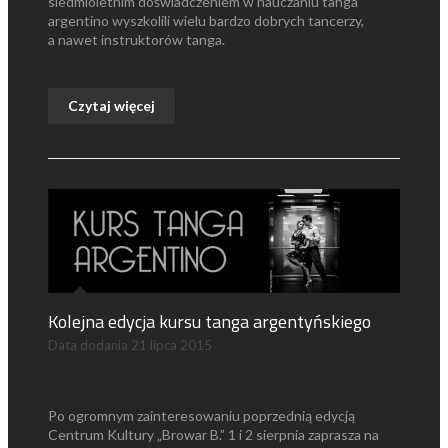
siedmioletnim doświadczeniem w nauczaniu tanga
argentino wyszkolili wielu bardzo dobrych tancerzy,
a nawet instruktorów tanga.
Czytaj więcej
Kolejna edycja kursu tanga argentyńskiego
Data dodania
21 lipca 2015
Po ogromnym zainteresowaniu poprzednią edycją
Centrum Kultury „Browar B.” 1 i 2 sierpnia zaprasza na