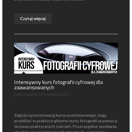
Czytaj więcej
Intensywny kurs fotografii cyfrowej dla
zaawansowanych
Data dodania
13 kwietnia 2015
Zajęcia są kontynuacją kursu podstawowego, mają
przybliżyć w praktyce główne nurty fotografii za pomocą
zestawu praktycznych ćwiczeń. Poszczególne spotkania
skupiają się na konkretnych gatunkach, uczestnicy