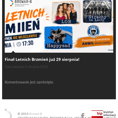
Finał Letnich Brzmień już 29 sierpnia!
Data dodania
4 sierpnia 2026
Komentowanie jest zamknięte.
© 2013
Browar·B
CENTRUM KULTURY „BROWAR B.” UL. ŁĘGSKA 28, 87-800