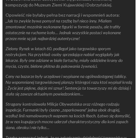
kompozycję do Muzeum Ziemi Kujawskiej i Dobrzyńskiej.
Opowieść nie byłaby pełna bez narracji i wspomnień autora:
„Jak to zwykle bywa pomysł na rzeźbę był nieco inny. Miałem
zmontować mozolnie wykonane figurki w formie pasażu, ale trafiły
ostatecznie na ruchome koło… Jednak wszystkie postaci wykonane
przeze mnie są jak najbardziej autentyczne!
Zielony Rynek w latach 60. podlegał jako targowisko sporym
restrykcjom. Na przykład: osoby sprzedające nabiał wyglądały jak
lekarze. Były one odziane w białe fartuchy, miały oddzielne krany do
mycia, czyste, bielone płótna do pakowania żywności.
Ceny na bazarze były urzędowe i wypisane na ogólnodostępnej tablicy.
Na wspomnianej targowiskowej planszy któregoś razu ktoś wypisał kredą
: Życie jest piękne, dajcie mi sznur! Sentencja ta towarzyszy mi do dzisiaj i
stała się zawsze aktualnym powiedzonkiem…
Stragany kontrolowała Milicja Obywatelska oraz różnego rodzaju
inspekcje. Furmanki były ciasno „zaparkowane” jedna obok drugiej,
wzdłuż linii namalowanych wapnem na kocich łbach. Łatwo się domyślić,
że w nos kupujących mocno uderzał charakterystyczny dla koni zapach
siana, obroku i nie tylko…
Trzeba zaznaczyć jednak, że po zakończeniu działalności targowiska w