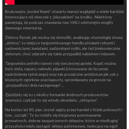
Brukowany „kocimi łbami” otwarty maneż wyglądał o wiele bardziej
interesująco niż obecnie z „blaszakiem” na środku . Niektórzy
pamiętają, że podczas stawiania tzw. HALI odsłonięto mogiły
dawnego cmentarza.
Zielony Rynek, jak można się domyślić, analizując etymologię słowa
„zielony”, to miejsce targowiskowego handlu płodami rolnymi i
sadowniczymi, kwiatami, sadzonkami roślin, ale też (niekoniecznie
zielonym, choć zdarzały się takie przypadki) nabiałem i mięsem.
Targowisko pełniło nawet rolę ówczesnej apteki. Kupić można
było zioła, napary, nalewki, pijawki (stosowane do leczenia
nadciśnienia tętniczego) oraz tak prozaiczne antidotum jak sok z
kiszonych ogórków oraz kapusty, sprzedawany za grosze na
„przypadłości dnia następnego”…
Zjeżdżały się tu z okolicy furmanki drobnych producentów
żywności, czyli jak to się wtedy określało: „chłopów”.
Na koniec lat 80. plac został zajęty przez handel z łóżek polowych i
tzw. „szczęk”. To tu rodziły się inicjatywy powstawania
prywatnych, dobrze zaopatrzonych sklepów, które w niedługiej
przyszłości miały zastąpić sklepy państwowe, świecące na ogół