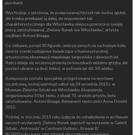
pustkami.
Wychodząc z założenia, że podarowanej historii nie można zgubić,
ale trzeba przekazać ją dalej, do wspomnień tak
charakterystycznego dla Włocławka miejsca powraca w swojej
pracy, zatytułowanej „Zielony Rynek we Włocławku”, artysta
rzeźbiarz Antoni Bisaga.
Co ciekawe, ponad 30 figurek, umieszczonych na ruchomym kole,
tworzy scenki rodzajowe świadczące o humorystycznej,
artystycznej obserwacji miejskiego targowiska z dawnych lat.
Rzecz dzieje się wczesną jesienią (w koszykach widzimy grzyby, ale
postaci ubrane są dość lekko), w połowie lat 60. XX wieku.
Kompozycja została specjalnie przygotowana na wystawę
rocznicową, której wernisaż odbył się 24 września 2010 r. w
Muzeum Zbiorów Sztuki we Włocławku. Ekspozycja,
zorganizowana 10 lat temu, z okazji 70. urodzin artysty, była
zatytułowana: Antoni Bisaga. Remanent twórczości Anno Domini
2010.
Później, w styczniu 2015 roku (zdjęcia do odnalezienia w archiwum
naszych wydarzeń), Zielony Rynek zagościł na wystawie w Galerii
Sztuki „ Antresola” w Centrum Kultury „ Browar B.”
W 2020 roku autor zdecydował się przekazać omawianą