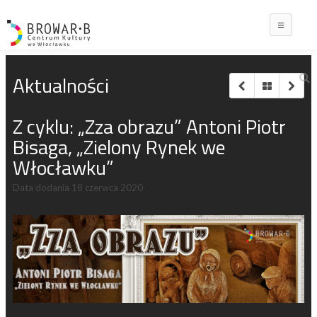
Main
Aktualności
Z cyklu: „Zza obrazu” Antoni Piotr
Bisaga, „Zielony Rynek we
Włocławku”
Data dodania
18 czerwca 2020