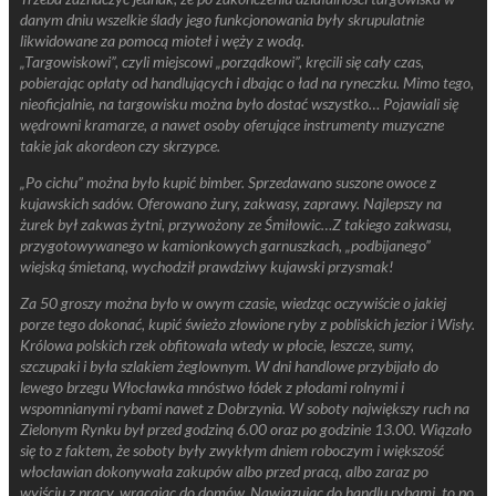
danym dniu wszelkie ślady jego funkcjonowania były skrupulatnie
likwidowane za pomocą mioteł i węży z wodą.
„Targowiskowi”, czyli miejscowi „porządkowi”, kręcili się cały czas,
pobierając opłaty od handlujących i dbając o ład na ryneczku. Mimo tego,
nieoficjalnie, na targowisku można było dostać wszystko… Pojawiali się
wędrowni kramarze, a nawet osoby oferujące instrumenty muzyczne
takie jak akordeon czy skrzypce.
„Po cichu” można było kupić bimber. Sprzedawano suszone owoce z
kujawskich sadów. Oferowano żury, zakwasy, zaprawy. Najlepszy na
żurek był zakwas żytni, przywożony ze Śmiłowic…Z takiego zakwasu,
przygotowywanego w kamionkowych garnuszkach, „podbijanego”
wiejską śmietaną, wychodził prawdziwy kujawski przysmak!
Za 50 groszy można było w owym czasie, wiedząc oczywiście o jakiej
porze tego dokonać, kupić świeżo złowione ryby z pobliskich jezior i Wisły.
Królowa polskich rzek obfitowała wtedy w płocie, leszcze, sumy,
szczupaki i była szlakiem żeglownym. W dni handlowe przybijało do
lewego brzegu Włocławka mnóstwo łódek z płodami rolnymi i
wspomnianymi rybami nawet z Dobrzynia. W soboty największy ruch na
Zielonym Rynku był przed godziną 6.00 oraz po godzinie 13.00. Wiązało
się to z faktem, że soboty były zwykłym dniem roboczym i większość
włocławian dokonywała zakupów albo przed pracą, albo zaraz po
wyjściu z pracy, wracając do domów. Nawiązując do handlu rybami, to po