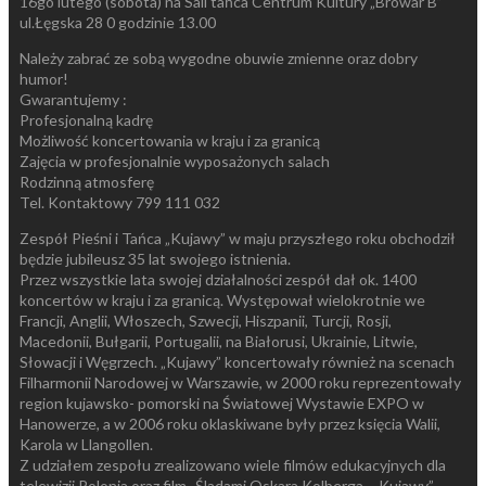
16go lutego (sobota) na Sali tańca Centrum Kultury „Browar B”
ul.Łęgska 28 0 godzinie 13.00
Należy zabrać ze sobą wygodne obuwie zmienne oraz dobry
humor!
Gwarantujemy :
Profesjonalną kadrę
Możliwość koncertowania w kraju i za granicą
Zajęcia w profesjonalnie wyposażonych salach
Rodzinną atmosferę
Tel. Kontaktowy 799 111 032
Zespół Pieśni i Tańca „Kujawy” w maju przyszłego roku obchodził
będzie jubileusz 35 lat swojego istnienia.
Przez wszystkie lata swojej działalności zespół dał ok. 1400
koncertów w kraju i za granicą. Występował wielokrotnie we
Francji, Anglii, Włoszech, Szwecji, Hiszpanii, Turcji, Rosji,
Macedonii, Bułgarii, Portugalii, na Białorusi, Ukrainie, Litwie,
Słowacji i Węgrzech. „Kujawy” koncertowały również na scenach
Filharmonii Narodowej w Warszawie, w 2000 roku reprezentowały
region kujawsko- pomorski na Światowej Wystawie EXPO w
Hanowerze, a w 2006 roku oklaskiwane były przez księcia Walii,
Karola w Llangollen.
Z udziałem zespołu zrealizowano wiele filmów edukacyjnych dla
telewizji Polonia oraz film „Śladami Oskara Kolberga – Kujawy”,