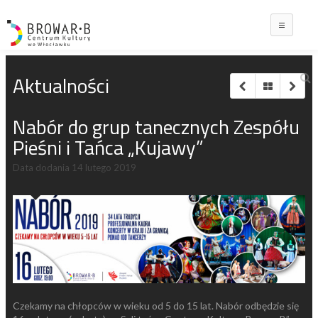
Main
Aktualności
Nabór do grup tanecznych Zespółu
Pieśni i Tańca „Kujawy”
Data dodania
14 lutego 2019
Czekamy na chłopców w wieku od 5 do 15 lat. Nabór odbędzie się