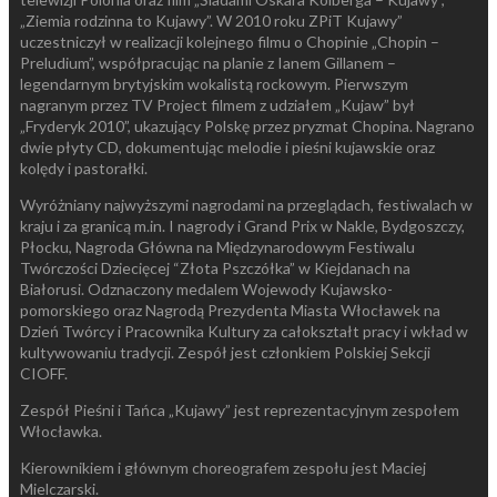
„Ziemia rodzinna to Kujawy”. W 2010 roku ZPiT Kujawy”
uczestniczył w realizacji kolejnego filmu o Chopinie „Chopin –
Preludium”, współpracując na planie z Ianem Gillanem –
legendarnym brytyjskim wokalistą rockowym. Pierwszym
nagranym przez TV Project filmem z udziałem „Kujaw” był
„Fryderyk 2010”, ukazujący Polskę przez pryzmat Chopina. Nagrano
dwie płyty CD, dokumentując melodie i pieśni kujawskie oraz
kolędy i pastorałki.
Wyróżniany najwyższymi nagrodami na przeglądach, festiwalach w
kraju i za granicą m.in. I nagrody i Grand Prix w Nakle, Bydgoszczy,
Płocku, Nagroda Główna na Międzynarodowym Festiwalu
Twórczości Dziecięcej “Złota Pszczółka” w Kiejdanach na
Białorusi. Odznaczony medalem Wojewody Kujawsko-
pomorskiego oraz Nagrodą Prezydenta Miasta Włocławek na
Dzień Twórcy i Pracownika Kultury za całokształt pracy i wkład w
kultywowaniu tradycji. Zespół jest członkiem Polskiej Sekcji
CIOFF.
Zespół Pieśni i Tańca „Kujawy” jest reprezentacyjnym zespołem
Włocławka.
Kierownikiem i głównym choreografem zespołu jest Maciej
Mielczarski.