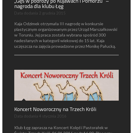
„Gęś w podróży po Kujawach i Pomorzu” –
nagroda dla klubu Łęg
Data dodania
2 grudnia 2015
Kaja Odzimek otrzymała III nagrodę w konkursie
plastycznym organizowanym przez Urząd Marszałkowski
w Toruniu. Jej praca została wybrana spośród 300
nadesłanych w kategorii wiekowej do 15 lat. Kaja
uczęszcza na zajęcia prowadzone przez Monikę Pałucką.
Koncert Noworoczny na Trzech Króli
Data dodania
4 stycznia 2016
Klub Łęg zaprasza na Koncert Kolęd i Pastorałek w