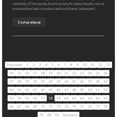
niedzielę 29 listopada licznie przybyłe dzieci bawiły się na
wspaniałym balu z konkursami,wróżbami, zabawami.
Czytaj więcej
Poprzedni
1
2
3
4
5
6
7
8
9
10
11
12
13
14
15
16
17
18
19
20
21
22
23
24
25
26
27
28
29
30
31
32
33
34
35
36
37
38
39
40
41
42
43
44
45
46
47
48
49
50
51
52
53
54
55
56
57
58
59
60
61
62
63
64
65
66
67
68
69
70
71
72
73
74
75
76
77
78
79
80
81
Następny