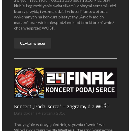
Święto Trzech Króli. 06.01.2016 godz 16.00. Plac przy
klubie Łęg rozbłyśnie światełkami i dobrymi sercami ludzi
którzy przyjdą i wezmą udział w loterii fantowej prac
wykonanych na konkurs plastyczny „Anioły moich
marzeń” oraz wielu niespodzianek od firm które również
chcą wesprzeć WOŚP.
Czytaj więcej
Koncert „Podaj serce” – zagramy dla WOŚP
Data dodania
4 stycznia 2016
Tradycyjnie w drugą niedzielę stycznia również we
Włocławku zagramy dla Wielkiej Orkiestry Świątecznej