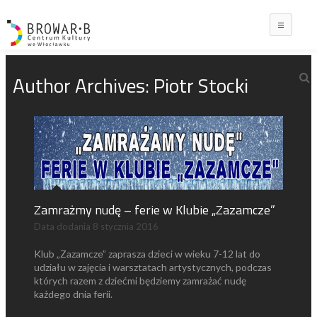
Main
Author Archives:
Piotr Stocki
Zamrażmy nudę – ferie w Klubie „Zazamcze”
Data dodania
8 stycznia 2016
Klub „Zazamcze” zaprasza dzieci w wieku 7-12 lat do
udziału w zajęcia i warsztatach artystycznych, podczas
których razem z dziećmi będziemy zamrażać nudę
każdego dnia ferii.