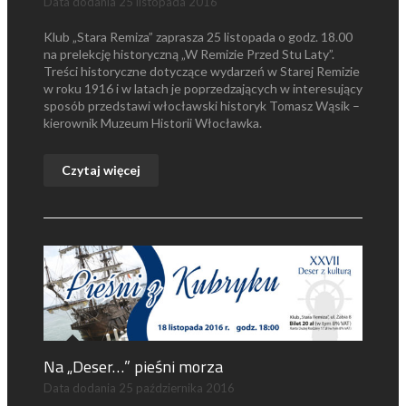
Data dodania
25 listopada 2016
Klub „Stara Remiza” zaprasza 25 listopada o godz. 18.00
na prelekcję historyczną „W Remizie Przed Stu Laty”.
Treści historyczne dotyczące wydarzeń w Starej Remizie
w roku 1916 i w latach je poprzedzających w interesujący
sposób przedstawi włocławski historyk Tomasz Wąsik –
kierownik Muzeum Historii Włocławka.
Czytaj więcej
Na „Deser…” pieśni morza
Data dodania
25 października 2016