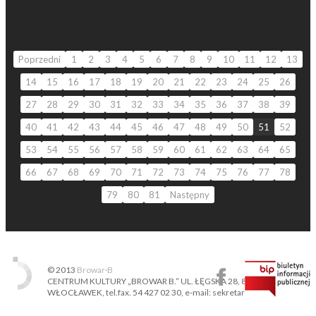
Poprzedni
1
2
3
4
5
6
7
8
9
10
11
12
13
14
15
16
17
18
19
20
21
22
23
24
25
26
27
28
29
30
31
32
33
34
35
36
37
38
39
40
41
42
43
44
45
46
47
48
49
50
51
52
53
54
55
56
57
58
59
60
61
62
63
64
65
66
67
68
69
70
71
72
73
74
75
76
77
78
79
80
81
Następny
© 2013
Browar·B
CENTRUM KULTURY „BROWAR B.” UL. ŁĘGSKA 28, 87-800
WŁOCŁAWEK, tel.fax. 54 427 02 30, e-mail: sekretariat@ckbb.pl