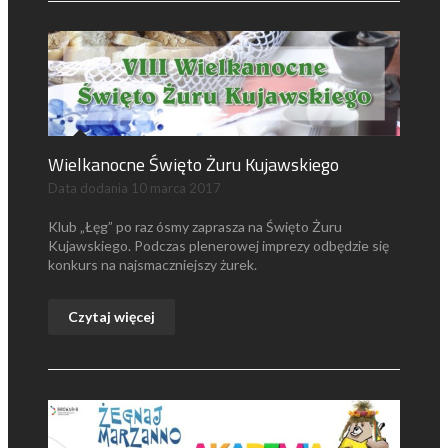
Wielkanocne Święto Żuru Kujawskiego
Data dodania
10 marca 2017
Klub „Łęg” po raz ósmy zaprasza na Święto Żuru
Kujawskiego. Podczas plenerowej imprezy odbędzie się
konkurs na najsmaczniejszy żurek.
Czytaj więcej