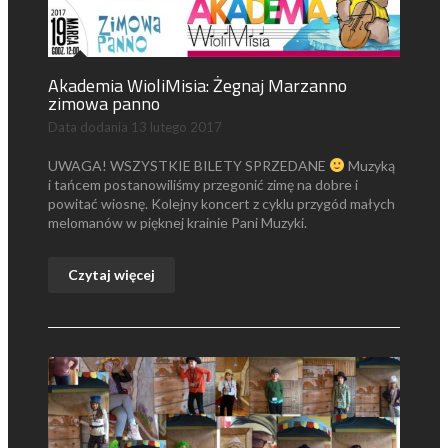
Akademia WioliMisia: Żegnaj Marzanno
zimowa panno
Data dodania
13 lutego 2017
UWAGA! WSZYSTKIE BILETY SPRZEDANE
Muzyką
i tańcem postanowiliśmy przegonić zimę na dobre i
powitać wiosnę. Kolejny koncert z cyklu przygód małych
melomanów w pięknej krainie Pani Muzyki.
Czytaj więcej