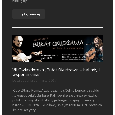
bibułę itp.
Czytaj więcej
VII Gwiazdoteka „Bułat Okudżawa – ballady i
wspomnienia”
Data dodania
23 marca 2017
Klub „Stara Remiza” zaprasza na siódmy koncert z cyklu
„Gwiazdoteka”. Barbara Kalinowska zaśpiewa w języku
polskim i rosyjskim ballady jednego z najwybitniejszych
bardów – Bułata Okudżawy. W tym roku mija 20 rocznica
śmierci artysty.