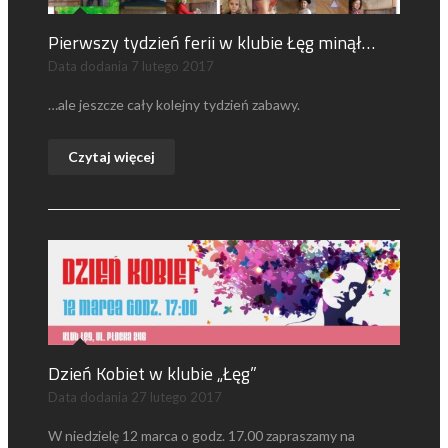
Pierwszy tydzień ferii w klubie Łęg minął…
Data dodania
7 lutego 2017
…ale jeszcze cały kolejny tydzień zabawy.
Czytaj więcej
Dzień Kobiet w klubie „Łęg”
Data dodania
27 lutego 2017
W niedzielę 12 marca o godz. 17.00 zapraszamy na