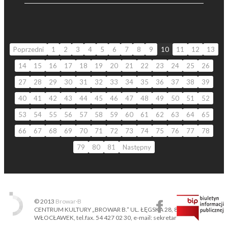
Poprzedni
1
2
3
4
5
6
7
8
9
10
11
12
13
14
15
16
17
18
19
20
21
22
23
24
25
26
27
28
29
30
31
32
33
34
35
36
37
38
39
40
41
42
43
44
45
46
47
48
49
50
51
52
53
54
55
56
57
58
59
60
61
62
63
64
65
66
67
68
69
70
71
72
73
74
75
76
77
78
79
80
81
Następny
© 2013
Browar·B
CENTRUM KULTURY „BROWAR B.” UL. ŁĘGSKA 28, 87-800
WŁOCŁAWEK, tel.fax. 54 427 02 30, e-mail: sekretariat@ckbb.pl