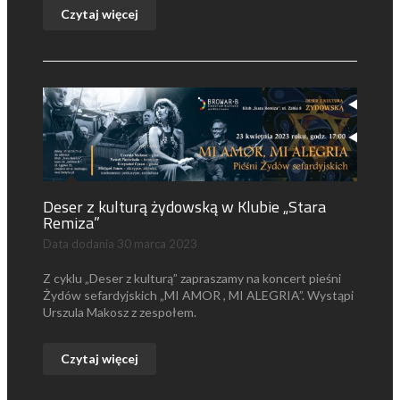
Czytaj więcej
Deser z kulturą żydowską w Klubie „Stara
Remiza”
Data dodania
30 marca 2023
Z cyklu „Deser z kulturą” zapraszamy na koncert pieśni
Żydów sefardyjskich „MI AMOR , MI ALEGRIA”. Wystąpi
Urszula Makosz z zespołem.
Czytaj więcej