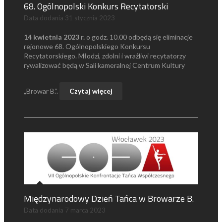
68. Ogólnopolski Konkurs Recytatorski
Data dodania
31 stycznia 2023
14 kwietnia 2023 r.
o godz. 10.00 odbędą się eliminacje
rejonowe 68. Ogólnopolskiego Konkursu
Recytatorskiego. Młodzi, zdolni i wrażliwi recytatorzy
rywalizować będą w Sali kameralnej Centrum Kultury
„Browar B.”.
Czytaj więcej
Międzynarodowy Dzień Tańca w Browarze B.
Data dodania
7 marca 2023