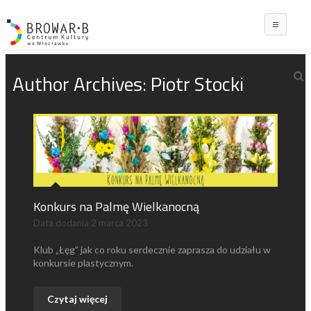
Main
Author Archives:
Piotr Stocki
Konkurs na Palmę Wielkanocną
Data dodania
2 marca 2023
Klub „Łęg” jak co roku serdecznie zaprasza do udziału w
konkursie plastycznym.
Czytaj więcej