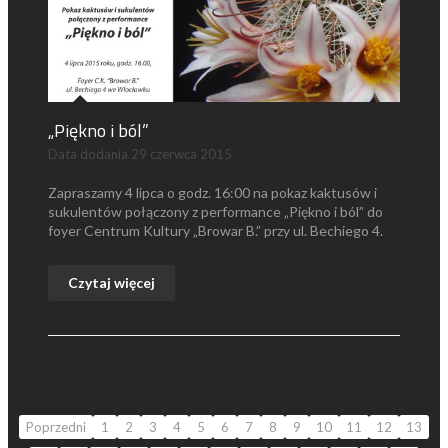
„Piękno i ból”
Data dodania
29 czerwca 2015
Zapraszamy 4 lipca o godz. 16:00 na pokaz kaktusów i
sukulentów połączony z performance „Piękno i ból” do
foyer Centrum Kultury „Browar B.” przy ul. Bechiego 4.
Czytaj więcej
Poprzedni
1
2
3
4
5
6
7
8
9
10
11
12
13