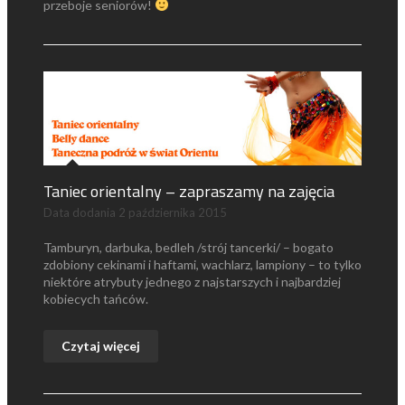
przeboje seniorów!
Taniec orientalny – zapraszamy na zajęcia
Data dodania
2 października 2015
Tamburyn, darbuka, bedleh /strój tancerki/ – bogato
zdobiony cekinami i haftami, wachlarz, lampiony – to tylko
niektóre atrybuty jednego z najstarszych i najbardziej
kobiecych tańców.
Czytaj więcej