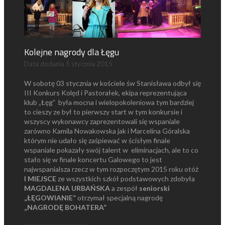
Kolejne nagrody dla Łęgu
Data dodania
5 stycznia 2015
W sobotę 03 stycznia w kościele św Stanisława odbył się
III Konkurs Kolęd i Pastorałek, ekipa reprezentująca
klub „Łęg” była mocna i wielopokoleniowa tym bardziej
to cieszy ze był to pierwszy start w tym konkursie i
wszyscy wykonawcy zaprezentowali się wspaniale
zarówno Kamila Nowakowska jak i Marcelina Góralska
którym nie udało się zaśpiewać w ścisłym finale
wspaniale pokazały swój talent w eliminacjach, ale to co
stało się w finale koncertu Galowego to jest
najwspanialsza rzecz w tym rozpoczętym 2015 roku otóż
I MIEJSCE
ze wszystkich szkół podstawowych zdobyła
MAGDALENA URBAŃSKA
a zespół
seniorski
„ŁĘGOWIANIE”
otrzymał specjalną nagrodę
„NAGRODĘ BOHATERA”