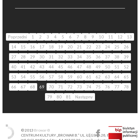
Poprzedni
1
2
3
4
5
6
7
8
9
10
11
12
13
14
15
16
17
18
19
20
21
22
23
24
25
26
27
28
29
30
31
32
33
34
35
36
37
38
39
40
41
42
43
44
45
46
47
48
49
50
51
52
53
54
55
56
57
58
59
60
61
62
63
64
65
66
67
68
69
70
71
72
73
74
75
76
77
78
79
80
81
Następny
© 2013
Browar·B
CENTRUM KULTURY „BROWAR B.” UL. ŁĘGSKA 28, 87-800