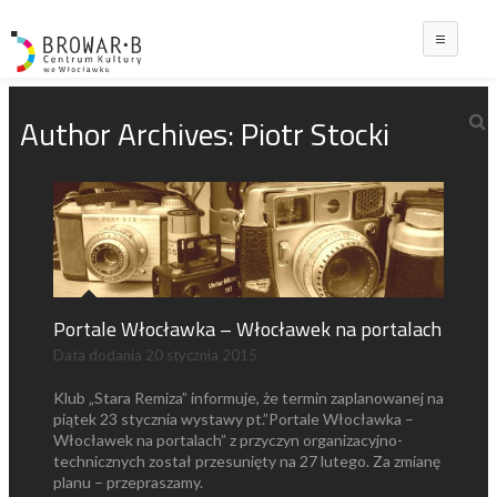
Main
Author Archives:
Piotr Stocki
Portale Włocławka – Włocławek na portalach
Data dodania
20 stycznia 2015
Klub „Stara Remiza” informuje, że termin zaplanowanej na
piątek 23 stycznia wystawy pt.”Portale Włocławka –
Włocławek na portalach” z przyczyn organizacyjno-
technicznych został przesunięty na 27 lutego. Za zmianę
planu – przepraszamy.