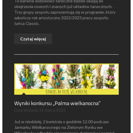
To barwne widowisko taneczne będzie okazją do
obejrzenia nowych i znanych już układów tanecznych.
Trzy grupy zespołu zaprezentują się w programie, który
zakończy rok artystyczny 2022/2023 pracy zespołu
tańca Classic.
Czytaj więcej
Wyniki konkursu „Palma wielkanocna”
Data dodania
31 marca 2023
Już w niedzielę, 2 kwietnia o godzinie 12.00 podczas
Jarmarku Wielkanocnego na Zielonym Rynku we
Włocławku odbędzie się wręczenie dyplomów i nagród