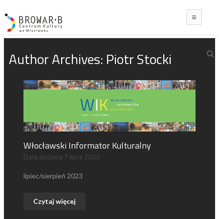
Main
Author Archives:
Piotr Stocki
Włocławski Informator Kulturalny
Data dodania
7 lipca 2023
lipiec/sierpień 2023
Czytaj więcej