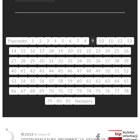
Poprzedni
1
2
3
4
5
6
7
8
9
10
11
12
13
14
15
16
17
18
19
20
21
22
23
24
25
26
27
28
29
30
31
32
33
34
35
36
37
38
39
40
41
42
43
44
45
46
47
48
49
50
51
52
53
54
55
56
57
58
59
60
61
62
63
64
65
66
67
68
69
70
71
72
73
74
75
76
77
78
79
80
81
Następny
© 2013
Browar·B
CENTRUM KULTURY „BROWAR B.” UL. ŁĘGSKA 28, 87-800