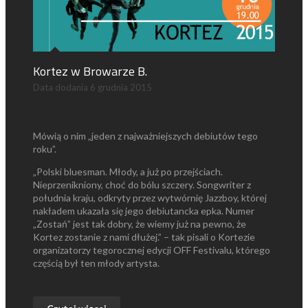
Kortez w Browarze B.
Data dodania
6 grudnia 2015
Mówią o nim „jeden z najważniejszych debiutów tego
roku”.
„Polski bluesman. Młody, a już po przejściach.
Nieprzenikniony, choć do bólu szczery. Songwriter z
południa kraju, odkryty przez wytwórnię Jazzboy, której
nakładem ukazała się jego debiutancka epka. Numer
„Zostań” jest tak dobry, że wiemy już na pewno, że
Kortez zostanie z nami dłużej.” – tak pisali o Kortezie
organizatorzy tegorocznej edycji OFF Festivalu, którego
częścią był ten młody artysta.