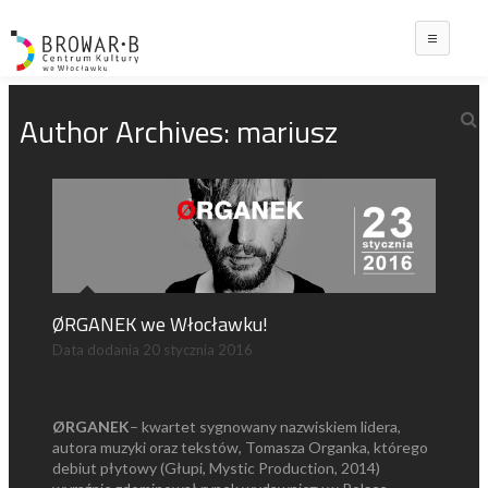
Main
Author Archives:
mariusz
ØRGANEK we Włocławku!
Data dodania
20 stycznia 2016
ØRGANEK
– kwartet sygnowany nazwiskiem lidera,
autora muzyki oraz tekstów, Tomasza Organka, którego
debiut płytowy (Głupi, Mystic Production, 2014)