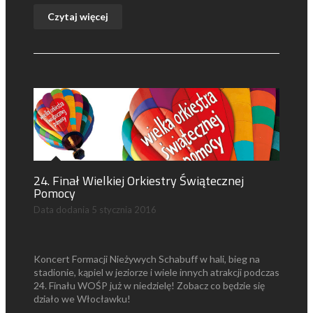
Czytaj więcej
24. Finał Wielkiej Orkiestry Świątecznej
Pomocy
Data dodania
5 stycznia 2016
Koncert Formacji Nieżywych Schabuff w hali, bieg na
stadionie, kąpiel w jeziorze i wiele innych atrakcji podczas
24. Finału WOŚP już w niedzielę! Zobacz co będzie się
działo we Włocławku!