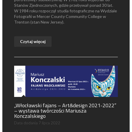
Stanów Zjednoczonych, gdzie przebywał ponad 30 lat.
W 1984 roku rozpoczął studia fotograficzne na Wydziale
Fotografii w Mercer County Community College w
Trenton (stan New Jersey).
Czytaj więcej
„Włocławski fajans – Art&design 2021-2022”
– wystawa twórczości Mariusza
Konczalskiego
Data dodania
7 lipca 2022