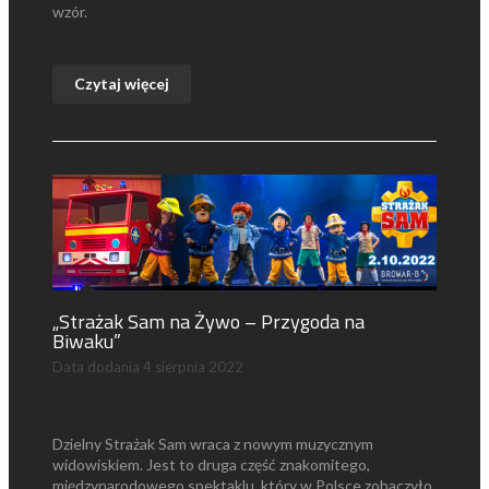
wzór.
Czytaj więcej
„Strażak Sam na Żywo – Przygoda na
Biwaku”
Data dodania
4 sierpnia 2022
Dzielny Strażak Sam wraca z nowym muzycznym
widowiskiem. Jest to druga część znakomitego,
międzynarodowego spektaklu, który w Polsce zobaczyło