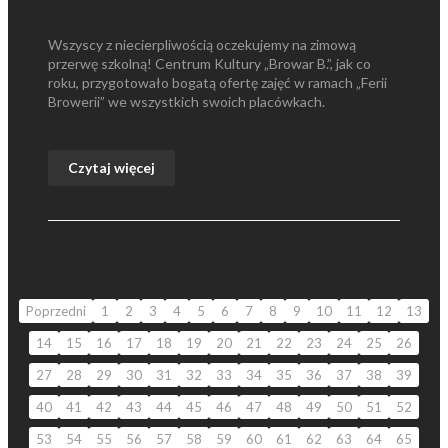
Wszyscy z niecierpliwością oczekujemy na zimową
przerwę szkolną! Centrum Kultury „Browar B.”, jak co
roku, przygotowało bogatą ofertę zajęć w ramach „Ferii
Browerii” we wszystkich swoich placówkach.
Czytaj więcej
Poprzedni
1
2
3
4
5
6
7
8
9
10
11
12
13
14
15
16
17
18
19
20
21
22
23
24
25
26
27
28
29
30
31
32
33
34
35
36
37
38
39
40
41
42
43
44
45
46
47
48
49
50
51
52
53
54
55
56
57
58
59
60
61
62
63
64
65