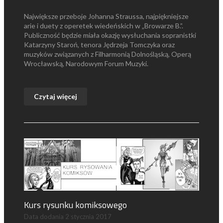
Największe przeboje Johanna Straussa, najpiękniejsze
arie i duety z operetek wiedeńskich w „Browarze B.”.
Publiczność będzie miała okazję wysłuchania sopranistki
Katarzyny Staroń, tenora Jędrzeja Tomczyka oraz
muzyków związanych z Filharmonią Dolnośląską, Operą
Wrocławską, Narodowym Forum Muzyki.
Czytaj więcej
Kurs rysunku komiksowego
Data dodania
2 stycznia 2017