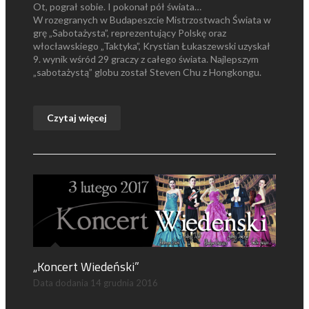
Ot, pograł sobie. I pokonał pół świata…
W rozegranych w Budapeszcie Mistrzostwach Świata w
grę „Sabotażysta”, reprezentujący Polskę oraz
włocławskiego „Taktyka”, Krystian Łukaszewski uzyskał
9. wynik wśród 29 graczy z całego świata. Najlepszym
„sabotażystą” globu został Steven Chu z Hongkongu.
Czytaj więcej
„Koncert Wiedeński”
Data dodania
14 grudnia 2016