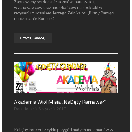
Zapraszamy serdecznie uczniów, nauczycieli,
wychowawców oraz mieszkańców na spektakl w
reżyserii i z udziałem Jerzego Zelnika pt. „Blizny Pamięci -
rzecz o Janie Karskim”.
Czytaj więcej
Akademia WioliMisia „NaDęty Karnawał”
Data dodania
3 stycznia 2017
Kolejny koncert z cyklu przygód małych melomanów w