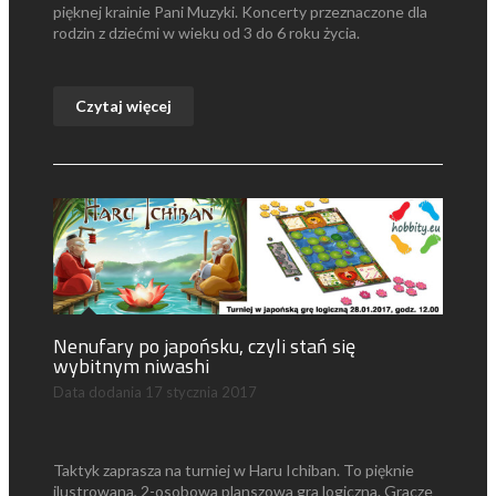
pięknej krainie Pani Muzyki. Koncerty przeznaczone dla
rodzin z dziećmi w wieku od 3 do 6 roku życia.
Czytaj więcej
Nenufary po japońsku, czyli stań się
wybitnym niwashi
Data dodania
17 stycznia 2017
Taktyk zaprasza na turniej w Haru Ichiban. To pięknie
ilustrowana, 2-osobowa planszowa gra logiczna. Gracze