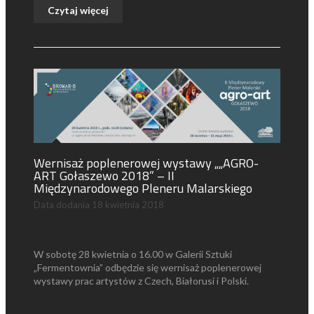
Czytaj więcej
Wernisaż poplenerowej wystawy „„AGRO-
ART Gołaszewo 2018” – II
Międzynarodowego Pleneru Malarskiego
Data dodania
18 kwietnia 2018
W sobotę 28 kwietnia o 16.00 w Galerii Sztuki
„Fermentownia” odbędzie się wernisaż poplenerowej
wystawy prac artystów z Czech, Białorusi i Polski.