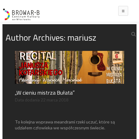
Main
Author Archives:
mariusz
„W cieniu mistrza Bułata”
Data dodania
22 marca 2018
To kolejna wyprawa meandrami rzeki uczuć, które są
udziałem człowieka we współczesnym świecie.