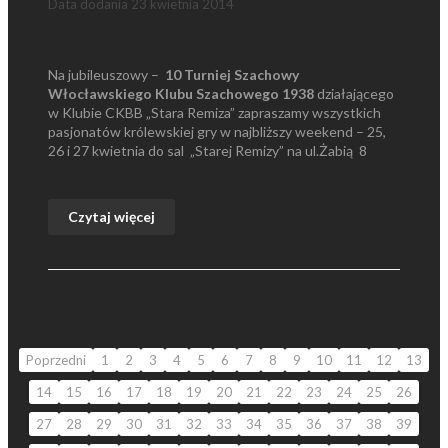
Data dodania
23 kwietnia 2014
Na jubileuszowy –
10 Turniej Szachowy
Włocławskiego Klubu Szachowego 1938
działającego
w Klubie CKBB „Stara Remiza” zapraszamy wszystkich
pasjonatów królewskiej gry w najbliższy weekend – 25,
26 i 27 kwietnia do sal „Starej Remizy” na ul.Żabią 8
Czytaj więcej
Poprzedni
1
2
3
4
5
6
7
8
9
10
11
12
13
14
15
16
17
18
19
20
21
22
23
24
25
26
27
28
29
30
31
32
33
34
35
36
37
38
39