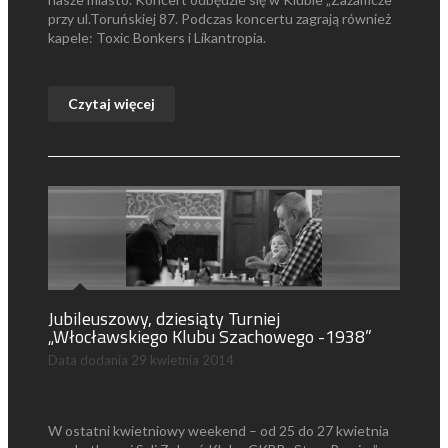
przy ul.Toruńskiej 87. Podczas koncertu zagrają również
kapele: Toxic Bonkers i Likantropia.
Czytaj więcej
Jubileuszowy, dziesiąty Turniej
„Włocławskiego Klubu Szachowego -1938”
Data dodania
29 kwietnia 2014
W ostatni kwietniowy weekend – od 25 do 27 kwietnia