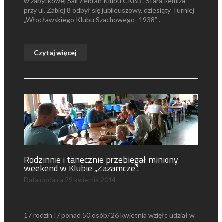
w zabytkowej Sali Zebrań Klubu CKBB „Stara Remiza”
przy ul. Żabiej 8 odbył się jubileuszowy, dziesiąty Turniej
„Włocławskiego Klubu Szachowego -1938” .
Czytaj więcej
Rodzinnie i tanecznie przebiegał miniony
weekend w Klubie „Zazamcze”.
Data dodania
29 kwietnia 2014
17 rodzin ! / ponad 50 osób/ 26 kwietnia wzięło udział w