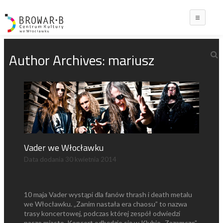
Main
Author Archives:
mariusz
Vader we Włocławku
Data dodania
30 kwietnia 2014
10 maja Vader wystąpi dla fanów thrash i death metalu
we Włocławku. „Zanim nastała era chaosu” to nazwa
trasy koncertowej, podczas której zespół odwiedzi
nasze miasto. Koncert odbędzie się w Klubie „Zazamcze”