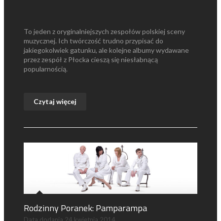
To jeden z oryginalniejszych zespołów polskiej sceny
muzycznej. Ich twórczość trudno przypisać do
jakiegokolwiek gatunku, ale kolejne albumy wydawane
przez zespół z Płocka cieszą się niesłabnącą
popularnością.
Czytaj więcej
Rodzinny Poranek: Pamparampa
Data dodania
24 kwietnia 2014