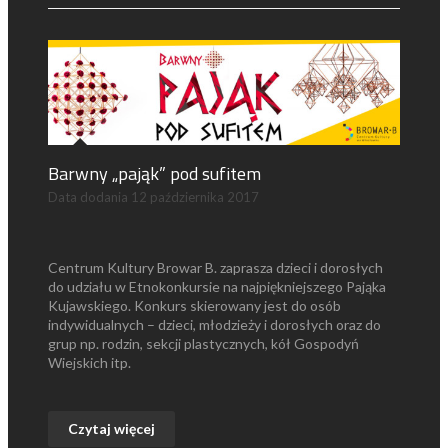
Barwny „pająk” pod sufitem
Data dodania
12 października 2017
Centrum Kultury Browar B. zaprasza dzieci i dorosłych
do udziału w Etnokonkursie na najpiękniejszego Pająka
Kujawskiego. Konkurs skierowany jest do osób
indywidualnych – dzieci, młodzieży i dorosłych oraz do
grup np. rodzin, sekcji plastycznych, kół Gospodyń
Wiejskich itp.
Czytaj więcej