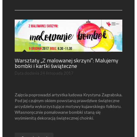
Warsztaty „Z malowanej skrzyni”: Malujemy
bombki i kartki świąteczne
Data dodania
24 listopada 2017
Zajęcia poprowadzi artystka ludowa Krystyna Zagrabska.
Pod jej czujnym okiem powstaną prawdziwe świąteczne
arcydzieła wykorzystujące motywy kujawskiego folkloru.
Własnoręcznie pomalowane bombki staną się
wyśmienitą dekoracją świątecznej choinki.