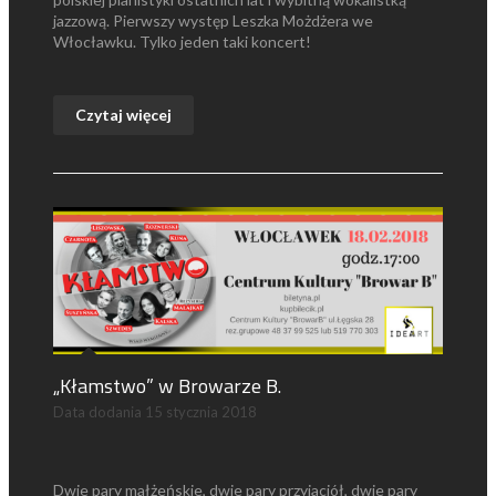
jazzową. Pierwszy występ Leszka Możdżera we
Włocławku. Tylko jeden taki koncert!
Czytaj więcej
„Kłamstwo” w Browarze B.
Data dodania
15 stycznia 2018
Dwie pary małżeńskie, dwie pary przyjaciół, dwie pary