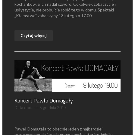
kochanków, a ich nadal czworo. Cokolwiek zobaczycie i
usłyszycie, nie próbujcie robić tego w domu. Spektakl
„Kłamstwo” zobaczymy 18 lutego o 17.00.
Czytaj więcej
Koncert Pawła Domagały
Data dodania
5 grudnia 2017
Paweł Domagała to obecnie jeden z najbardziej
rozpoznawanych i rozchwytywanych aktorów. Wielką