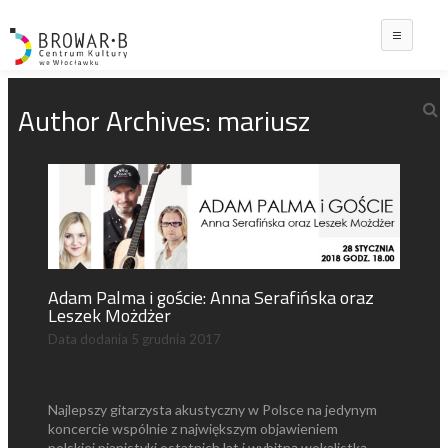
Main
Author Archives:
mariusz
Adam Palma i goście: Anna Serafińska oraz
Leszek Możdżer
Data dodania
5 grudnia 2017
Najlepszy gitarzysta akustyczny w Polsce na jedynym
koncercie wspólnie z największym objawieniem
polskiej pianistyki ostatnich lat i wybitną wokalistką