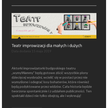
Teatr improwizacji dla małych i dużych
Data dodania
15 maja 2019
Aktorki improwizatorki bydgoskiego teatru
„wymyWammy” będą gotowe ziścić wszystkie plony
dziecięcej wyobraźni, wcielić się w postaci przez nie
wymyślone i odegrać losy bohaterów, które również
będą podyktowane przez widzów. Cała historia będzie
tworzona spontanicznie i z udziałem publiczności. Ten
spektakl dzieci nie tylko obejrzą, ale i wykreują!