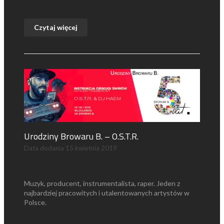
Czytaj więcej
Urodziny Browaru B. – O.S.T.R.
Data dodania
15 kwietnia 2019
Muzyk, producent, instrumentalista, raper. Jeden z
najbardziej pracowitych i utalentowanych artystów w
Polsce.