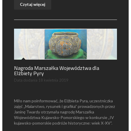
Czytaj więcej
Nagroda Marszałka Województwa dla
Elżbiety Pyry
Data dodania
18 kwietnia 2019
Miło nam poinformować, że Elżbieta Pyra, uczestniczka
zajęć „Malarstwo, rysunek i grafika” prowadzonych przez
Janinę Twardy otrzymała nagrodę Marszałka
Województwa Kujawsko-Pomorskiego w konkursie „IV
kujawsko-pomorskie podróże historyczne: wiek X-XV”.