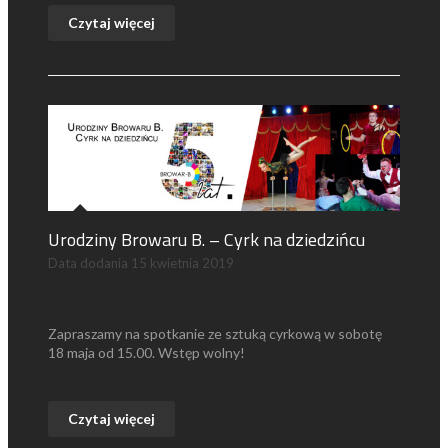
Czytaj więcej
Urodziny Browaru B. – Cyrk na dziedzińcu
Data dodania
15 kwietnia 2019
Zapraszamy na spotkanie ze sztuką cyrkową w sobotę
18 maja od 15.00. Wstęp wolny!
Czytaj więcej