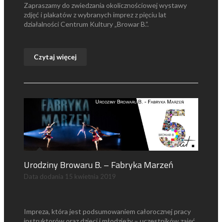
Zapraszamy do zwiedzania okolicznościowej wystawy
zdjęć i plakatów z wybranych imprez z pięciu lat
działalności Centrum Kultury „Browar B.”.
Czytaj więcej
Urodziny Browaru B. – Fabryka Marzeń
Data dodania
15 kwietnia 2019
Impreza, która jest podsumowaniem całorocznej pracy
instruktorów oraz dzieci i młodzieży – uczestników zajęć