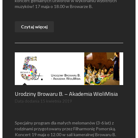
koncert genialnych utwórów w wykonaniu wybitnych
muzyków! 17 maja o 18.00 w Browarze B.
Czytaj więcej
Urodziny Browaru B. – Akademia WioliMisia
Data dodania
15 kwietnia 2019
Specjalny program dla małych melomanów (3-6 lat) z
rodzinami przygotowany przez Filharmonię Pomorską.
Koncert 19 maja o 12.00 w sali kameralnej Browaru B.