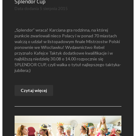
Splendor Cup
Data dodania
5 sierpnia 2015
„Splendor” wraca! Karciana gra rodzinna, na której
punkcie zwariowali nieco Polacy i w ponad 70 miastach
walczą o udział w listopadowym finale Mistrzostw Polski
ponownie we Włocławku! Wydawnictwo Rebel
przyznało Kafejce Taktyk dodatkowe kwalifikacje i w
najbliższą niedzielę 30.08 o 14.00 rozpocznie się
SPLENDOR CUP, czyli walka o tytuł najlepszego taktyka-
jubilera;)
Czytaj więcej