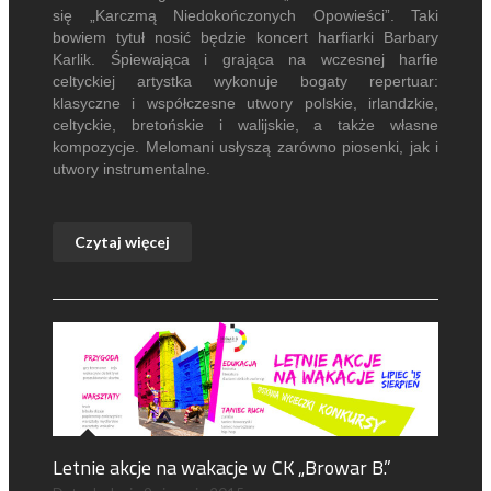
się „Karczmą Niedokończonych Opowieści”. Taki
bowiem tytuł nosić będzie koncert harfiarki Barbary
Karlik. Śpiewająca i grająca na wczesnej harfie
celtyckiej artystka wykonuje bogaty repertuar:
klasyczne i współczesne utwory polskie, irlandzkie,
celtyckie, bretońskie i walijskie, a także własne
kompozycje. Melomani usłyszą zarówno piosenki, jak i
utwory instrumentalne.
Czytaj więcej
Letnie akcje na wakacje w CK „Browar B.”