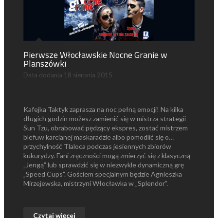
Pierwsze Włocławskie Nocne Granie w
Planszówki
Data dodania
18 sierpnia 2015
Kafejka Taktyk zaprasza na noc pełną emocji! Na kilka
długich godzin możesz zamienić się w mistrza strategii
Sun Tzu, obrabować pędzący ekspres, zostać mistrzem
blefuw karcianej maskaradzie albo pomodlić się o…
przychylność Tlaloca podczas jesiennych zbiorów
kukurydzy. Fani zręczności mogą zmierzyć się z klasyczną
„Jengą” lub sprawdzić się w niezwykle dynamiczną grę
„Speed Cups”. Gościem specjalnym będzie Agnieszka
Mirzejewska, mistrzyni Włocławka w „Splendor”.
Czytaj więcej