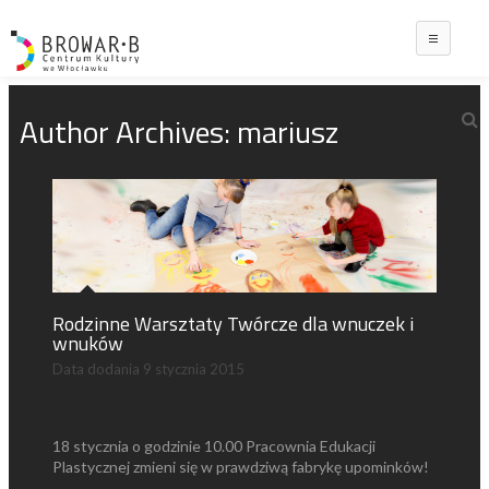
Main
Author Archives:
mariusz
Rodzinne Warsztaty Twórcze dla wnuczek i
wnuków
Data dodania
9 stycznia 2015
18 stycznia o godzinie 10.00 Pracownia Edukacji
Plastycznej zmieni się w prawdziwą fabrykę upominków!