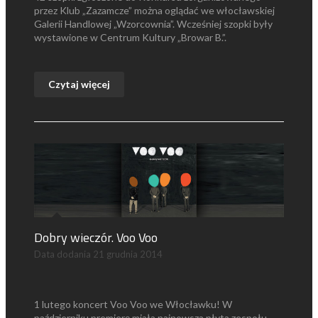
przez Klub „Zazamcze” można oglądać we włocławskiej
Galerii Handlowej „Wzorcownia”. Wcześniej szopki były
wystawione w Centrum Kultury „Browar B.”.
Czytaj więcej
Dobry wieczór. Voo Voo
Data dodania
21 grudnia 2014
1 lutego koncert Voo Voo we Włocławku! W
październiku premierę miała najnowsza płyta zespołu