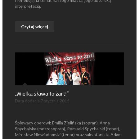
i refleksją na temat naszego miasta, jego autorską
interpretacją.
Czytaj więcej
„Wielka sława to żart!”
Data dodania
7 stycznia 2015
Śpiewacy operowi: Emilia Zielińska (sopran), Anna
Spychalska (mezzosopran), Romuald Spychalski (tenor),
Mirosław Niewiadomski (tenor) oraz saksofonista Adam