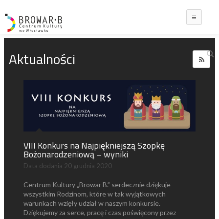
Main
Aktualności
VIII Konkurs na Najpiękniejszą Szopkę
Bożonarodzeniową – wyniki
Data dodania
20 grudnia 2020
Centrum Kultury „Browar B.” serdecznie dziękuje
wszystkim Rodzinom, które w tak wyjątkowych
warunkach wzięły udział w naszym konkursie.
Dziękujemy za serce, pracę i czas poświęcony przez