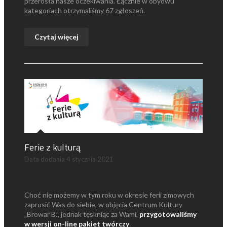
przerosła nasze oczekiwania. Łącznie w obydwu
kategoriach otrzymaliśmy 67 zgłoszeń.
Czytaj więcej
Ferie z kulturą
Data dodania
4 stycznia 2021
Choć nie możemy w tym roku w okresie ferii zimowych
zaprosić Was do siebie, w objęcia Centrum Kultury
„Browar B.”, jednak tęskniąc za Wami,
przygotowaliśmy
w wersji on-line pakiet twórczy
.