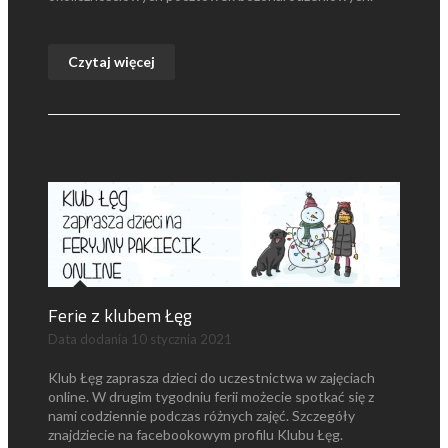
Czytaj więcej
Ferie z klubem Łęg
Data dodania
10 stycznia 2021
Klub Łęg zaprasza dzieci do uczestnictwa w zajęciach
online. W drugim tygodniu ferii możecie spotkać się z
nami codziennie podczas różnych zajęć. Szczegóły
znajdziecie na facebookowym profilu Klubu Łęg.