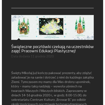
Świąteczne pocztówki czekają na uczestników
zajęć Pracowni Edukacji Plastycznej!
Data dodania
11 grudnia 2020
Święty Mikołaj już kończy pakować prezenty, aby zdążyć
załadować je na sanie i dotrzeć z nimi do każdego zakątka
Ziemi. Tymczasem my mamy dla Was drobny upominek,
który – mamy taką nadzieję – wywoła uśmiech na
twarzach Waszych i Waszych bliskich. Zapraszamy w
dniach 14-16 grudnia 2020 r., w godz. 8.00-15.00, do
sekretariatu Centrum Kultury „Browar B.” po odbiór
okolicznościowych pocztówek bożonarodzeniowych.