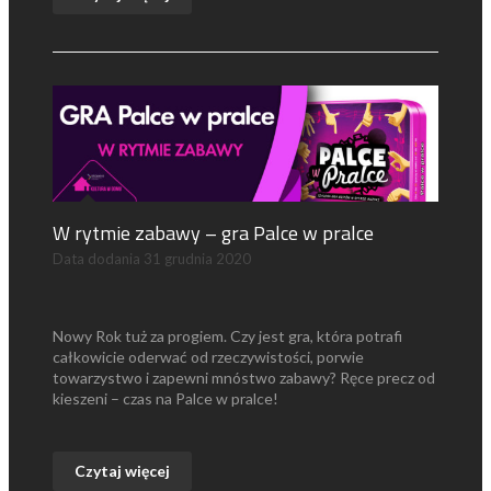
W rytmie zabawy – gra Palce w pralce
Data dodania
31 grudnia 2020
Nowy Rok tuż za progiem. Czy jest gra, która potrafi
całkowicie oderwać od rzeczywistości, porwie
towarzystwo i zapewni mnóstwo zabawy? Ręce precz od
kieszeni – czas na Palce w pralce!
Czytaj więcej