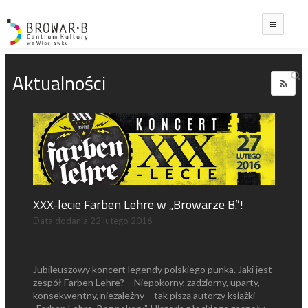
Main
Aktualności
XXX-lecie Farben Lehre w „Browarze B.”!
Data dodania
22 lutego 2016
Jubileuszowy koncert legendy polskiego punka. Jaki jest
zespół Farben Lehre? – Niepokorny, zadziorny, uparty,
konsekwentny, niezależny – tak piszą autorzy książki