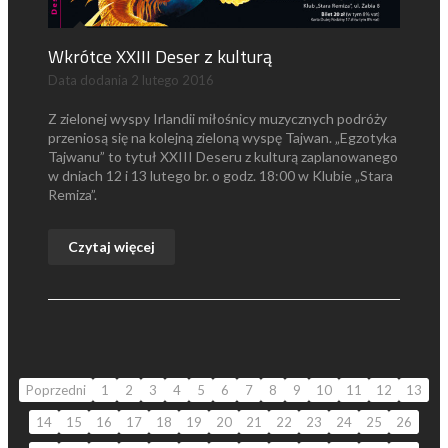
Wkrótce XXIII Deser z kulturą
Data dodania
2 lutego 2016
Z zielonej wyspy Irlandii miłośnicy muzycznych podróży
przeniosą się na kolejną zieloną wyspę Tajwan. „Egzotyka
Tajwanu” to tytuł XXIII Deseru z kulturą zaplanowanego
w dniach 12 i 13 lutego br. o godz. 18:00 w Klubie „Stara
Remiza”.
Czytaj więcej
Poprzedni
1
2
3
4
5
6
7
8
9
10
11
12
13
14
15
16
17
18
19
20
21
22
23
24
25
26