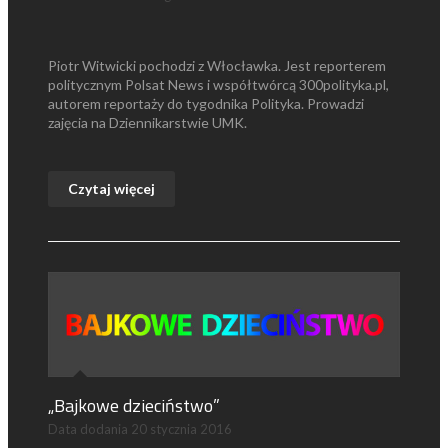
Piotr Witwicki pochodzi z Włocławka. Jest reporterem
politycznym Polsat News i współtwórcą 300polityka.pl,
autorem reportaży do tygodnika Polityka. Prowadzi
zajęcia na Dziennikarstwie UMK.
Czytaj więcej
„Bajkowe dzieciństwo”
Data dodania
20 stycznia 2016