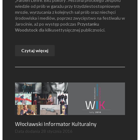
„Farben Lehre. Bez pokory”. Historia płockiego zespołu
wiedzie od prób w garażu przy trzydziestostopniowym
mrozie, wyrzucania z kolejnych sal prób oraz niechęci
środowiska i mediów, poprzez zwycięstwo na festiwalu w
Jarocinie, aż po występ podczas
Przystanku
Woodstock
dla kilkusettysięcznej publiczności.
Czytaj więcej
Włocławski Informator Kulturalny
Data dodania
28 stycznia 2016