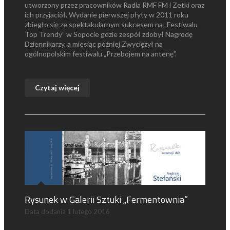
utworzony przez pracowników Radia RMF FM i Zetki oraz
ich przyjaciół. Wydanie pierwszej płyty w 2011 roku
zbiegło się ze spektakularnym sukcesem na „Festiwalu
Top Trendy” w Sopocie gdzie zespół zdobył Nagrodę
Dziennikarzy, a miesiąc później Zwyciężył na
ogólnopolskim festiwalu „Przebojem na antenę”.
Czytaj więcej
Rysunek w Galerii Sztuki „Fermentownia”
Data dodania
1 lutego 2016