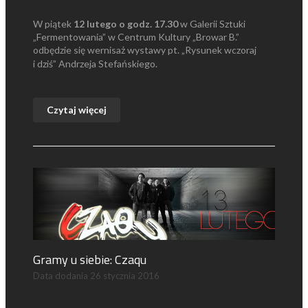
W piątek
12 lutego o godz. 17.30
w Galerii Sztuki
„Fermentowania” w Centrum Kultury „Browar B.”
odbędzie się wernisaż wystawy pt. „Rysunek wczoraj
i dziś” Andrzeja Stefańskiego.
Czytaj więcej
Gramy u siebie: Czaqu
Data dodania
26 stycznia 2016