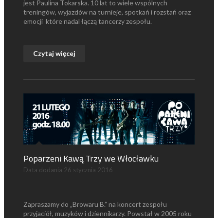
jest Paulina Tokarska. 10 lat to wiele wspólnych
treningów, wyjazdów na turnieje, spotkań i rozstań oraz
emocji które nadal łączą tancerzy zespołu.
Czytaj więcej
Poparzeni Kawą Trzy we Włocławku
Data dodania
26 stycznia 2016
Zapraszamy do „Browaru B.” na koncert zespołu
przyjaciół, muzyków i dziennikarzy. Powstał w 2005 roku