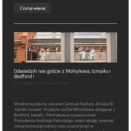
Czytaj więcej
Odwiedzili nas goście z Mohylewa, Izmaiłu i
Bedford !
Data dodania
22 czerwca 2014
W minioną sobotę od rana Centrum Kultury „Browar B.”
tętniło życiem! Przybyłe na Dni Włocławka delegacje z
Bedford, Izmaiłu i Mohylewa w towarzystwie
Prezydenta Andrzeja Pałuckiego, miały okazję obejrzeć
nową instytucję kultury oraz uczestniczyć w