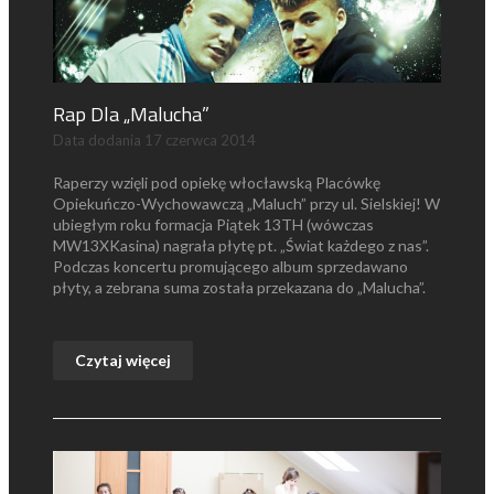
Rap Dla „Malucha”
Data dodania
17 czerwca 2014
Raperzy wzięli pod opiekę włocławską Placówkę
Opiekuńczo-Wychowawczą „Maluch” przy ul. Sielskiej! W
ubiegłym roku formacja Piątek 13TH (wówczas
MW13XKasina) nagrała płytę pt. „Świat każdego z nas”.
Podczas koncertu promującego album sprzedawano
płyty, a zebrana suma została przekazana do „Malucha”.
Czytaj więcej