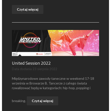
Czytaj więcej
United Session 2022
Data dodania
23 sierpnia 2022
Międzynarodowe zawody taneczne w weekend 17-18
września w Browarze B. Tancerze z całego świata
rywalizować będą w kategoriach: hip-hop, popping i
breaking.
Czytaj więcej