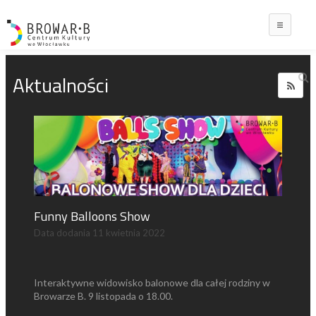
Main
Aktualności
Funny Balloons Show
Data dodania
11 kwietnia 2022
Interaktywne widowisko balonowe dla całej rodziny w
Browarze B. 9 listopada o 18.00.