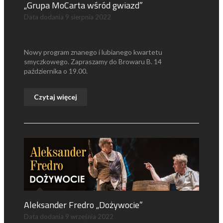
„Grupa MoCarta wśród gwiazd”
Data dodania
9 sierpnia 2022
Nowy program znanego i lubianego kwartetu
smyczkowego. Zapraszamy do Browaru B. 14
października o 19.00.
Czytaj więcej
Aleksander Fredro „Dożywocie”
Data dodania
9 września 2022