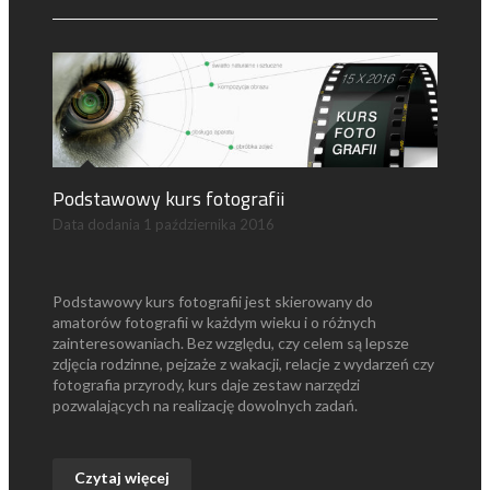
Podstawowy kurs fotografii
Data dodania
1 października 2016
Podstawowy kurs fotografii jest skierowany do
amatorów fotografii w każdym wieku i o różnych
zainteresowaniach. Bez względu, czy celem są lepsze
zdjęcia rodzinne, pejzaże z wakacji, relacje z wydarzeń czy
fotografia przyrody, kurs daje zestaw narzędzi
pozwalających na realizację dowolnych zadań.
Czytaj więcej