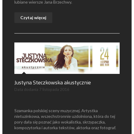
lubiane wiersze Jana Brzechwy.
Czytaj więcej
Justyna Steczkowska akustycznie
Data dodania
7 listopada 2016
Szamanka polskiej sceny muzycznej. Artystka
nietuzinkowa, wszechstronnie uzdolniona, która do tej
pory dała się poznać jako wokalistka, skrzypaczka,
kompozytorka i autorka tekstów, aktorka oraz fotograf.