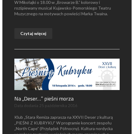
W Mikołajki o 18.00 w „Browarze B.” kolorowy i
rozśpiewany musical Kujawsko-Pomorskiego Teatru
Muzycznego na motywach powieści Marka Twaina.
Czytaj więcej
Na „Deser…” pieśni morza
Data dodania
25 października 2016
Klub „Stara Remiza zaprasza na XXVII Deser z kulturą
„PIEŚNI Z KUBRYKU” W programie koncert zespołu
„North Cape” (Przylądek Północny). Kultura nordycka