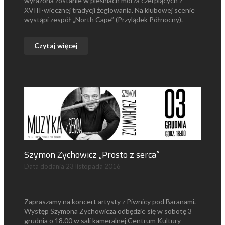
wyrażona zostanie w pieśniach morza czerpiących z
XVIII-wiecznej tradycji żeglowania. Na klubowej scenie
wystąpi zespół „North Cape” (Przylądek Północny).
Czytaj więcej
Szymon Zychowicz „Prosto z serca”
Data dodania
23 listopada 2016
Zapraszamy na koncert artysty z Piwnicy pod Baranami.
Występ Szymona Zychowicza odbędzie się w sobotę 3
grudnia o 18.00 w sali kameralnej Centrum Kultury