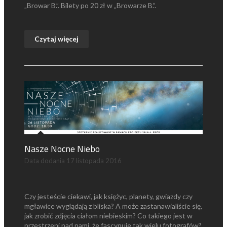
„Browar B.”. Bilety po 20 zł w „Browarze B.”.
Czytaj więcej
Nasze Nocne Niebo
Data dodania
17 listopada 2016
Czy jesteście ciekawi, jak księżyc, planety, gwiazdy czy
mgławice wyglądają z bliska? A może zastanawialiście się,
jak zrobić zdjęcia ciałom niebieskim? Co takiego jest w
przestrzeni nad nami, że fascynuje tak wielu fotografów?