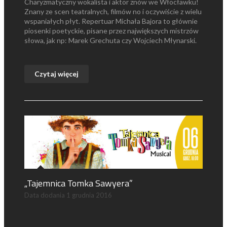
Charyzmatyczny wokalista i aktor znów we Włocławku!
Znany ze scen teatralnych, filmów no i oczywiście z wielu
wspaniałych płyt. Repertuar Michała Bajora to głównie
piosenki poetyckie, pisane przez największych mistrzów
słowa, jak np: Marek Grechuta czy Wojciech Młynarski.
Czytaj więcej
„Tajemnica Tomka Sawyera”
Data dodania
1 grudnia 2016