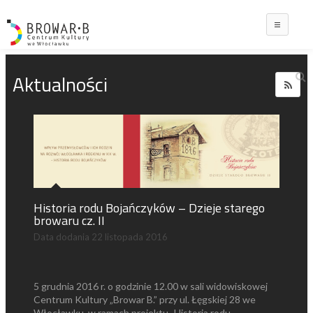
Main
Aktualności
Historia rodu Bojańczyków – Dzieje starego
browaru cz. II
Data dodania
22 listopada 2016
5 grudnia 2016 r. o godzinie 12.00 w sali widowiskowej
Centrum Kultury „Browar B.” przy ul. Łęgskiej 28 we
Włocławku, w ramach projektu „Historia rodu