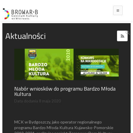
Main
Aktualności
Nabór wniosków do programu Bardzo Młoda
Kultura
Data dodania
8 maja 2020
MCK w Bydgoszczy, jako operator regionalnego
programu Bardzo Młoda Kultura Kujawsko-Pomorskie