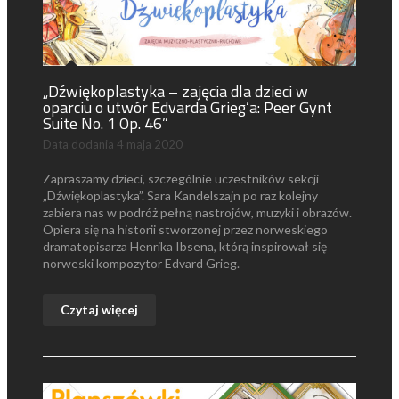
„Dźwiękoplastyka – zajęcia dla dzieci w
oparciu o utwór Edvarda Grieg’a: Peer Gynt
Suite No. 1 Op. 46”
Data dodania
4 maja 2020
Zapraszamy dzieci, szczególnie uczestników sekcji
„Dźwiękoplastyka”. Sara Kandelszajn po raz kolejny
zabiera nas w podróż pełną nastrojów, muzyki i obrazów.
Opiera się na historii stworzonej przez norweskiego
dramatopisarza Henrika Ibsena, którą inspirował się
norweski kompozytor Edvard Grieg.
Czytaj więcej