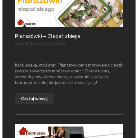
Planszówki – Złapać zbiega
Data dodania
21 maja 2020
Ktoś ucieka, ktoś goni. Planszówkom z motywem ucieczki
zawsze towarzyszy mnóstwo emocji. Dedukujemy,
przewidujemy, ukrywamy się, a na koniec już tylko
fantastyczna eksplozja radości u zwycięzcy!
Czytaj więcej