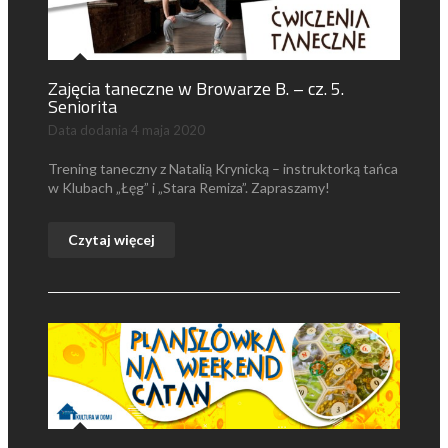
Zajęcia taneczne w Browarze B. – cz. 5.
Seniorita
Data dodania
4 maja 2020
Trening taneczny z Natalią Krynicką – instruktorką tańca
w Klubach „Łęg” i „Stara Remiza”. Zapraszamy!
Czytaj więcej