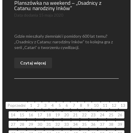
Planszówka na weekend – „Osadnicy z
Catanu: narodziny Inków”
Data dodania
15 maja 2020
Gdzie mieszkały ziemniaki i pomidory 600 lat temu?
„Osadnicy z Catanu: narodziny Inków” to kolejna gra z
serii „Catan” o tworzeniu cywilizacji.
Czytaj więcej
Poprzedni
1
2
3
4
5
6
7
8
9
10
11
12
13
14
15
16
17
18
19
20
21
22
23
24
25
26
27
28
29
30
31
32
33
34
35
36
37
38
39