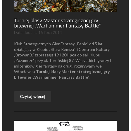
Turniej klasy Master strategicznej gry
bitewnej „Warhammer Fantasy Battle”
Data dodania
15 lipca 2014
Klub Strategicznych Gier Fantasy „Fenix” od 5 lat
działający w Klubie „Stara Remiza” i Centrum Kultury
„Browar B.” zapraszają
19 i 20 lipca
do sal Klubu
„Zazamcze” przy ul. Toruńskiej 87. Wszystkich graczy i
miłośników gier fantasy na drugi, rozgrywany we
Włocławku
Turniej klasy Master strategicznej gry
bitewnej „Warhammer Fantasy Battle”
.
Czytaj więcej