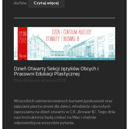
duchów.
Czytaj więcej
Dzień Otwarty Sekcji Języków Obcych i
Pracowni Edukacji Plastycznej
Data dodania
6 września 2018
Wszystkich zainteresowanych kursami językowymi oraz
zajęciami plastycznymi dla dzieci, młodzieży i dorosłych
zapraszamy na dzień otwarty w CK „Browar B.”. Tego dnia
nasi instruktorzy będą czekać na Was i chętnie
odpowiedzą na wszystkie pytania.