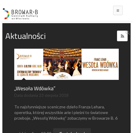
Main
Aktualności
„Wesoła Wdówka”
Data dodania
23 sierpnia 2018
To najsłynniejsze sceniczne dzieło Franza Lehara,
operetka, której wszystkie arie i pieśni to światowe
przeboje. „Wesołą Wdówkę” zobaczymy w Browarze B. 6