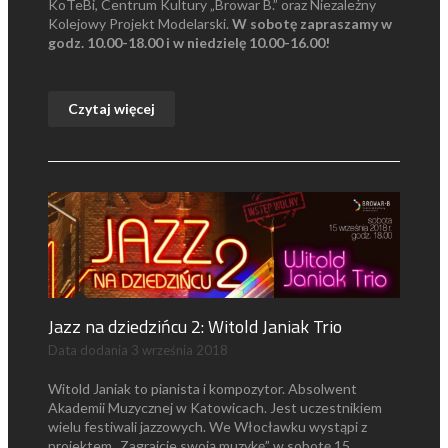
KoTeBi, Centrum Kultury „Browar B.” oraz Niezależny
Kolejowy Projekt Modelarski.
W sobotę zapraszamy w
godz. 10.00-18.00 i w niedzielę 10.00-16.00!
Czytaj więcej
Jazz na dziedzińcu 2: Witold Janiak Trio
Data dodania
3 września 2018
Witold Janiak to pianista i kompozytor. Absolwent
Akademii Muzycznej w Katowicach. Jest uczestnikiem
wielu festiwali jazzowych. We Włocławku wystąpi z
projektem „Zagrajcie swoją muzykę” w sobotę 15