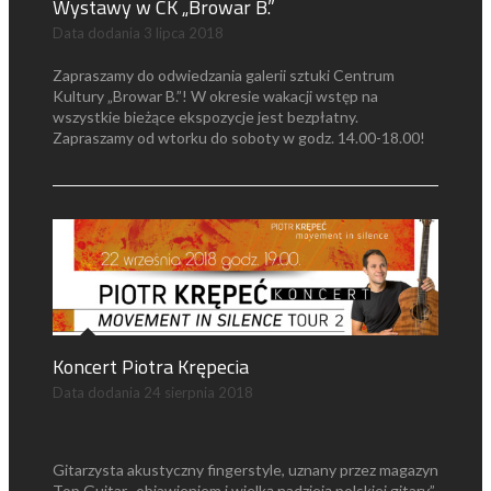
Wystawy w CK „Browar B.”
Data dodania
3 lipca 2018
Zapraszamy do odwiedzania galerii sztuki Centrum
Kultury „Browar B.”! W okresie wakacji wstęp na
wszystkie bieżące ekspozycje jest bezpłatny.
Zapraszamy od wtorku do soboty w godz. 14.00-18.00!
Koncert Piotra Krępecia
Data dodania
24 sierpnia 2018
Gitarzysta akustyczny fingerstyle, uznany przez magazyn
Top Guitar „objawieniem i wielką nadzieją polskiej gitary”