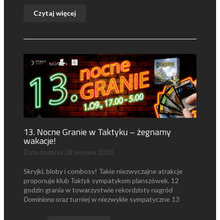
Czytaj więcej
13. Nocne Granie w Taktyku – żegnamy
wakacje!
Data dodania
28 sierpnia 2018
Skryjki, bloby i combosy! Takie niezwyczajne atrakcje
proponuje klub
Taktyk
sympatykom planszówek. 12
godzin grania w towarzystwie rekordzisty nagród
Dominiona
oraz turniej w niezwykle sympatyczne
13