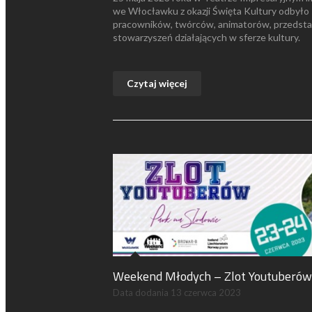
we Włocławku z okazji Święta Kultury odbyło 
pracowników, twórców, animatorów, przedstawic
stowarzyszeń działających w sferze kultury.
Czytaj więcej
Weekend Młodych – Zlot Youtuberów
Data dodania
13 czerwca 2023