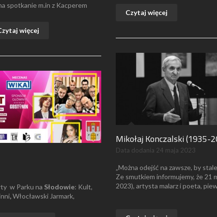
a spotkanie m.in z Kacperem
Czytaj więcej
Czytaj więcej
Mikołaj Konczalski (1935-2
Data dodania
24 maja 2023
„Można odejść na zawsze, by stale 
Ze smutkiem informujemy, że 21 m
2023), artysta malarz i poeta, pie
rty w Parku na
Słodowie
: Kult,
inni
,
Włocławski Jarmark,