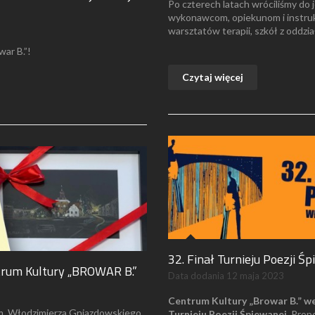
Po czterech latach wróciliśmy do 
wykonawcom, opiekunom i instru
warsztatów terapii, szkół z oddzi
ar B.”!
Czytaj więcej
32. Finał Turnieju Poezji Ś
trum Kultury „BROWAR B.”
Data dodania
12 maja 2023
Centrum Kultury „Browar B.” w
im. Włodzimierza Gniazdowskiego
Turnieju Poezji Śpiewanej
. Prop