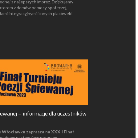
jednej z najlepszych imprez. Dziękujemy
ktorom z domów pomocy społeczej,
ałami integracyjnymi i innych placówek!
piewanej – informacje dla uczestników
e Włocławku zaprasza na XXXII Finał
onujemy następujący program: