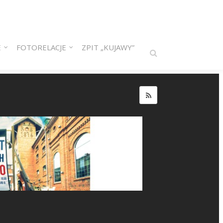
E
FOTORELACJE
ZPIT „KUJAWY”