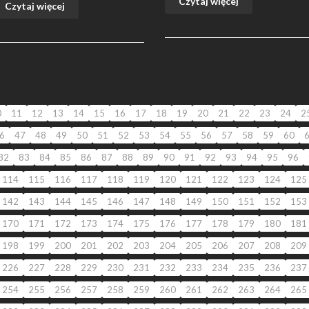
Czytaj więcej
Czytaj więcej
0
11
12
13
14
15
16
17
18
19
20
21
22
23
24
2
6
47
48
49
50
51
52
53
54
55
56
57
58
59
60
82
83
84
85
86
87
88
89
90
91
92
93
94
95
96
114
115
116
117
118
119
120
121
122
123
124
125
142
143
144
145
146
147
148
149
150
151
152
153
170
171
172
173
174
175
176
177
178
179
180
181
198
199
200
201
202
203
204
205
206
207
208
209
226
227
228
229
230
231
232
233
234
235
236
237
254
255
256
257
258
259
260
261
262
263
264
265