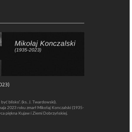
023)
być blisko”. (ks. J. Twardowski).
aja 2023 roku zmarł Mikołaj Konczalski (1935-
wca piękna Kujaw i Ziemi Dobrzyńskiej.