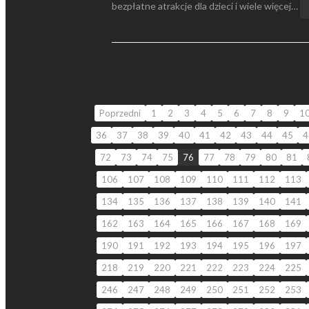
bezpłatne atrakcje dla dzieci i wiele więcej…
Poprzedni
1
2
3
4
5
6
7
8
9
1
36
37
38
39
40
41
42
43
44
45
4
72
73
74
75
76
77
78
79
80
81
106
107
108
109
110
111
112
113
134
135
136
137
138
139
140
141
162
163
164
165
166
167
168
169
190
191
192
193
194
195
196
197
218
219
220
221
222
223
224
225
246
247
248
249
250
251
252
253