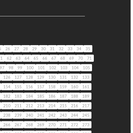
5
26
27
28
29
30
31
32
33
34
35
61
62
63
64
65
66
67
68
69
70
71
97
98
99
100
101
102
103
104
105
126
127
128
129
130
131
132
133
154
155
156
157
158
159
160
161
182
183
184
185
186
187
188
189
210
211
212
213
214
215
216
217
238
239
240
241
242
243
244
245
266
267
268
269
270
271
272
273