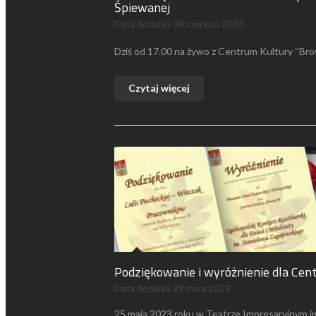
Śpiewanej
Data dodania
30 czerwca 2023
Dziś od 17.00 na żywo z Centrum Kultury “Brow
Czytaj więcej
Podziękowanie i wyróżnienie dla Cen
Data dodania
29 maja 2023
25 maja 2023 roku w Teatrze Impresaryjnym 