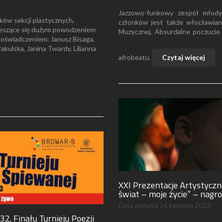
Jazzowo-funkowy zespół młody
ów sekcji plastycznych,
członków jest także włocławiani
ieszące się dużym powodzeniem
Muzycznej. Absurdalne poczucie 
 doświadczeniem: Janusz Bisaga,
akulska, Janina Twardy, Lilianna
afrobeatu.
Czytaj więcej
XXI Prezentacje Artystycz
świat – moje życie” – nagr
Data dodania
26 kwietnia 2023
. Finału Turnieju Poezji