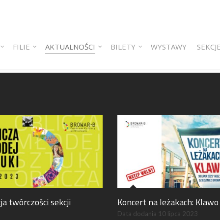
 content
ry content
FILIE
AKTUALNOŚCI
BILETY
WYSTAWY
SEKCJ
ja twórczości sekcji
Koncert na leżakach: Klawo
Data dodania
10 lipca 2023