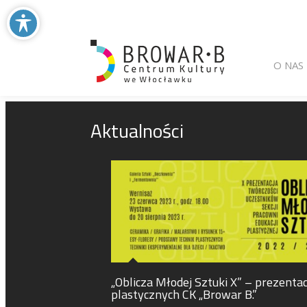
Main menu
Skip to primary
Skip to seconda
O NAS
Aktualności
„Oblicza Młodej Sztuki X” – prezentac
plastycznych CK „Browar B.”