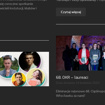
się coroczne spotkanie
ieli instytucji, klubów i
Czytaj więcej
68. OKR – laureaci
Data dodania
14 kwietnia 2023
Eliminacje rejonowe 68. Ogólnop
Włocławku za nami!