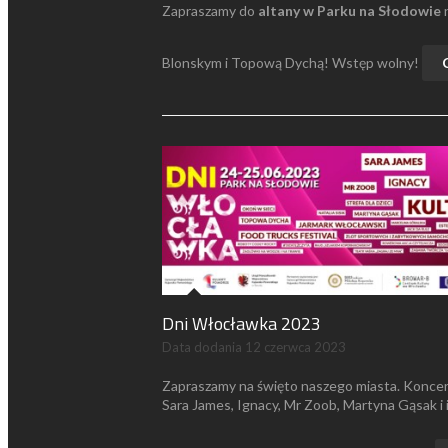
Zapraszamy do
altany w Parku na Słodowie
n
Blonskym i Topową Dychą! Wstęp wolny!
Dni Włocławka 2023
Data dodania
12 czerwca 2023
Zapraszamy na święto naszego miasta. Konce
Sara James, Ignacy, Mr Zoob, Martyna Gąsak i 