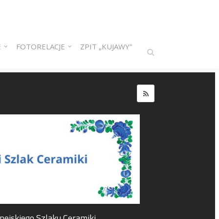
E
FOTORELACJE
ZPIT „KUJAWY”
pejskiego Szlaku Ceramiki