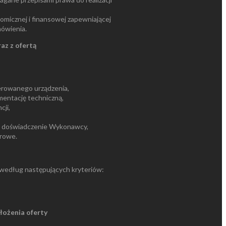
nomicznej i finansowej zapewniającej
ówienia.
z z ofertą
ferowanego urządzenia,
mentację techniczną,
cji,
 doświadczenie Wykonawcy,
trowe.
według następujących kryteriów:
łożenia oferty