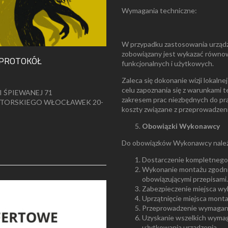
Wymagania techniczne:
W przypadku zastosowania urzą
zobowiązany jest wykazać równo
 – PROTOKÓŁ
funkcjonalnych i użytkowych.
Zaleca się dokonanie wizji lokaln
celu zapoznania się z warunkami te
I ŚPIEWANEJ 71
zakresem prac niezbędnych do pra
TORSKIEGO WŁOCŁAWEK 20-
koszty związane z przeprowadzeni
Obowiązki Wykonawcy
Do obowiązków Wykonawcy należe
Dostarczenie kompletnego
Wykonanie montażu zgodnie
obowiązującymi przepisami.
Zabezpieczenie miejsca wy
Uprzątnięcie miejsca monta
Przeprowadzenie wymagany
Uzyskanie wszelkich wyma
użytkowania urządzenia.