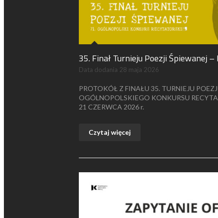
35. Finał Turnieju Poezji Śpiewanej
Data dodania
28 maja 2026
PROTOKÓŁ Z FINAŁU 35. TURNIEJU POEZJ
OGÓLNOPOLSKIEGO KONKURSU RECYTA
21 CZERWCA 2026 r.
Czytaj więcej