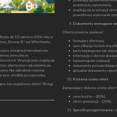
przedmiotu zamówienia,
znajdują się w sytuacji eko
prawidłowe wykonanie zam
Dokumenty wymagane wra
Oferta powinna zawierać:
dbędą się 13 czerwca 2026 roku o
formularz ofertowy,
tury „Browar B.” we Włocławku.
specyfikację techniczną o
czasu, integracji mieszkańców
karty katalogowe lub doku
dzinnej atmosferze.
informację o okresie gwaran
i dorosłych. W programie znajdą się
harmonogram realizacji,
aty plastyczne i rękodzielnicze,
dokumenty potwierdzające
bawy. Nie zabraknie również
aktualne dokumenty rejes
ów przy słodkim poczęstunku.
Kryteria oceny ofert
tujmy ten wyjątkowy dzień! Wstęp
Zamawiający dokona oceny ofert 
cena brutto – (80%),
okres gwarancji – (20%).
Sposób przygotowania i z