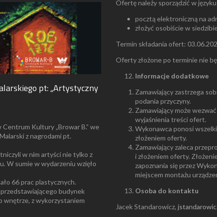
Ofertę należy sporządzić w języku 
pocztą elektroniczną na adr
złożyć osobiście w siedzib
Termin składania ofert: 03.06.202
Oferty złożone po terminie nie b
Informacje dodatkowe
alarskiego pt: „Artystyczny
Zamawiający zastrzega sob
podania przyczyny.
Zamawiający może wezwać
wyjaśnienia treści ofert.
w Centrum Kultury „Browar B.” we
Wykonawca ponosi wszelkie
Malarski z nagrodami pt.
złożeniem oferty.
Zamawiający zaleca przepro
niczyli w nim artyści nie tylko z
i złożeniem oferty. Złożen
ju. W sumie w wydarzeniu wzięło
zapoznania się przez Wykon
miejscem montażu urządzen
ło 66 prac plastycznych.
Osoba do kontaktu
 przedstawiającego budynek
ub wnętrze, z wykorzystaniem
Jacek Standarowicz,
jstandarowi