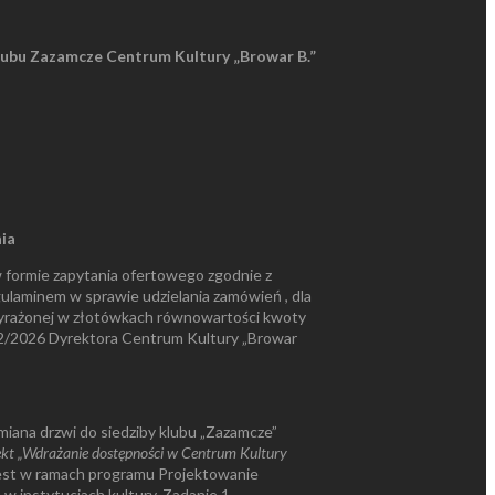
klubu Zazamcze Centrum Kultury „Browar B.”
ia
formie zapytania ofertowego zgodnie z
ulaminem w sprawie udzielania zamówień , dla
wyrażonej w złotówkach równowartości kwoty
r 2/2026 Dyrektora Centrum Kultury „Browar
iana drzwi do siedziby klubu „Zazamcze”
ekt „Wdrażanie dostępności w Centrum Kultury
est w ramach programu Projektowanie
w instytucjach kultury. Zadanie 1 –