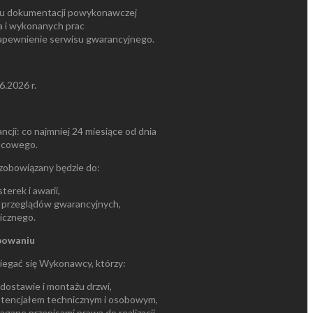
u dokumentacji powykonawczej
 i wykonanych prac
zapewnienie serwisu gwarancyjnego.
6.2026 r.
ji: co najmniej 24 miesiące od dnia
ońcowego.
zobowiązany będzie do:
erek i awarii,
przeglądów gwarancyjnych,
icznego.
powaniu
iegać się Wykonawcy, którzy:
dostawie i montażu drzwi,
tencjałem technicznym i osobowym,
gane przepisami prawa do realizacji