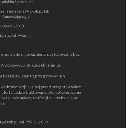
polskim i przesłać:
es: sekretariat@ckbb.pl, lub
ie Zamawiającego.
6 godz. 15.00.
ędą rozpatrywane.
ie prawo do unieważnienia postępowania bez
 Wykonawców do uzupełnienia lub
 koszty związane z przygotowaniem i
wadzenie wizji lokalnej przed przygotowaniem
ie oferty będzie traktowane jako potwierdzenie
awcę z warunkami realizacji zamówienia oraz
ia.
cz@ckbb.pl
, tel. 799 111 059