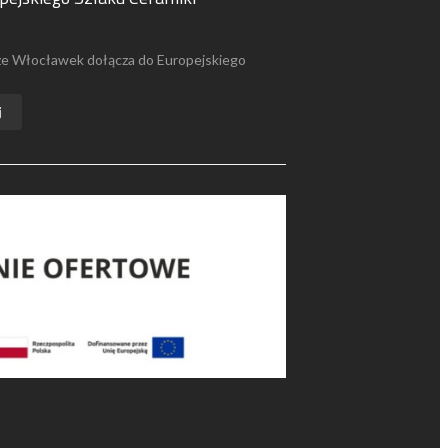
 że Włocławek dołącza do Europejskiego
j