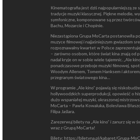
Kinematografia jest dziś najpopularniejszą ze
tradycje muzyki klasycznej. Piękne melodie, 
symfoniczne, komponowane są przez twórców, k
Bachu, Mozarcie i Chopinie.
Niezastąpiona Grupa MoCarta postanowiła po
muzyce filmowej i najjaśniejszym gwiazdom sre
rozpoznawalny kwartet w Polsce zaprezentuj
– zarówno osobom, które świat kina znają od po
nadal kryje on w sobie wiele tajemnic. „Ale kin
ponadczasowe przeboje muzyki filmowej, spot
Woodym Allenem, Tomem Hanksem i aktorem, 
przegranym światowego kina…
W programie „Ale kino” pojawią się niskobudż
hollywoodzkich superprodukcji, opowieść o hist
dużo wspaniałej muzyki, okraszonej mistrzo
MoCarta – Pawła Kowaluka, Bolesława Błaszcz
Filipa Jaślara.
Zarezerwuj bilety na „Ale kino” i zanurz się w 
wraz z Grupą MoCarta!
Bilety: https://biletyna.pl/kabaret/Grupa-Mo