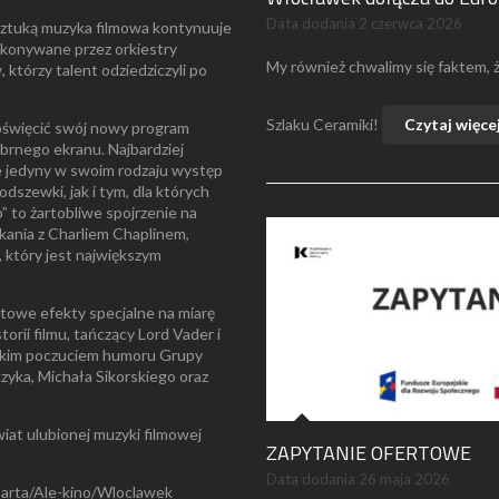
Data dodania
2 czerwca 2026
 sztuką muzyka filmowa kontynuuje
wykonywane przez orkiestry
My również chwalimy się faktem,
tórzy talent odziedziczyli po
Szlaku Ceramiki!
Czytaj więce
święcić swój nowy program
brnego ekranu. Najbardziej
e jedyny w swoim rodzaju występ
dszewki, jak i tym, dla których
o” to żartobliwe spojrzenie na
kania z Charliem Chaplinem,
który jest największym
etowe efekty specjalne na miarę
orii filmu, tańczący Lord Vader i
wskim poczuciem humoru Grupy
yka, Michała Sikorskiego oraz
świat ulubionej muzyki filmowej
ZAPYTANIE OFERTOWE
Data dodania
26 maja 2026
Carta/Ale-kino/Wloclawek