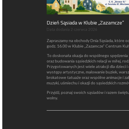
Dzień Sąsiada w Klubie „Zazamcze”
Data dodania
2 czerwca 2026
Zapraszamy na obchody Dnia Sąsiada, które o
godz. 16.00 w Klubie „Zazamcze” Centrum Kul
To doskonała okazja do wspólnego spędzenia 
oraz budowania sąsiedzkich relacji w miłej, ro
Przygotowanych jest wiele atrakcji dla dzieci 
występy artystyczne, malowanie buziek, warszt
brokatowe tatuaże oraz wspólne animacje i za
muzyki, uśmiechu i okazji do sąsiedzkich rozm
Przyjdź, poznaj swoich sąsiadów i razem świę
wolny.