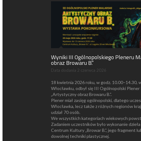
Wyniki III Ogólnopolskiego Pleneru M
obraz Browaru B.”
Data dodania
2 czerwca 2026
18 kwietnia 2026 roku, w godz. 10.00–14.30, 
Włocławku, odbył się III Ogólnopolski Plener 
„Artystyczny obraz Browaru B.”.
Plener miał zasięg ogólnopolski, dlatego uczest
Włocławka, lecz także z różnych regionów kra
udział 70 osób.
We wszystkich kategoriach wiekowych powsta
Zadaniem uczestników było wykonanie dzieła
Centrum Kultury „Browar B.”, jego fragment l
dowolnej techniki plastycznej.