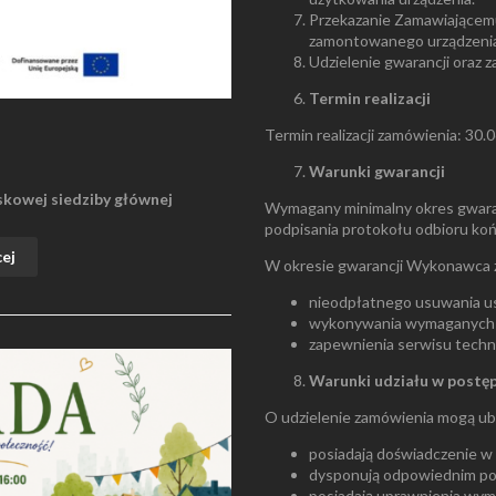
Przekazanie Zamawiającem
zamontowanego urządzenia
Udzielenie gwarancji oraz 
Termin realizacji
Termin realizacji zamówienia: 30.0
Warunki gwarancji
skowej siedziby głównej
Wymagany minimalny okres gwaranc
podpisania protokołu odbioru k
cej
W okresie gwarancji Wykonawca 
nieodpłatnego usuwania ust
wykonywania wymaganych 
zapewnienia serwisu techn
Warunki udziału w postę
O udzielenie zamówienia mogą ub
posiadają doświadczenie w 
dysponują odpowiednim po
posiadają uprawnienia wyma