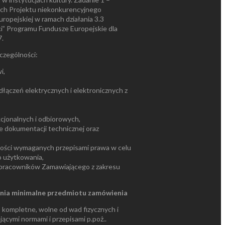
ch Projektu niekonkurencyjnego
ropejskiej w ramach działania 3.3
” Programu Fundusze Europejskie dla
.
czególności:
i,
łączeń elektrycznych i elektronicznych z
cjonalnych i odbiorowych,
e dokumentacji technicznej oraz
ości wymaganych przepisami prawa w celu
o użytkowania,
 pracowników Zamawiającego z zakresu
ania minimalne przedmiotu zamówienia
 kompletne, wolne od wad fizycznych i
ącymi normami i przepisami p.poż..