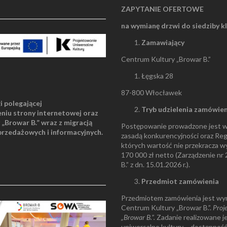
ZAPYTANIE OFERTOWE
na wymianę drzwi do siedziby 
Zamawiający
Centrum Kultury „Browar B.”
Łęgska 28
87-800 Włocławek
gi polegającej
Tryb udzielenia zamówien
niu strony internetowej oraz
„Browar B.” wraz z migracją
Postępowanie prowadzone jest w 
przedażowych i informacyjnych.
zasadą konkurencyjności oraz Reg
których wartość nie przekracza 
170 000 zł netto (Zarządzenie n
B.” z dn. 15.01.2026 r.).
Przedmiot zamówienia
Przedmiotem zamówienia jest wym
Centrum Kultury „Browar B.”.
Proj
„Browar B.”.
Zadanie realizowane j
uniwersalne kultury – dostępność 