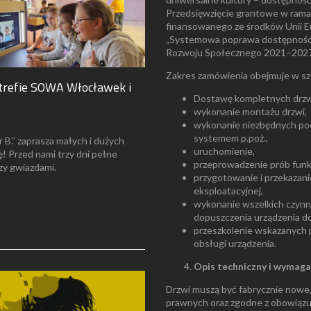
Przedsięwzięcie grantowe w rama
finansowanego ze środków Unii Eu
„Systemowa poprawa dostępności
Rozwoju Społecznego 2021–2027
Zakres zamówienia obejmuje w sz
trefie SOWA Włocławek i
Dostawę kompletnych drzw
wykonanie montażu drzwi,
wykonanie niezbędnych pod
systemem p.poż.,
 B.” zaprasza małych i dużych
uruchomienie,
 Przed nami trzy dni pełne
przeprowadzenie prób funk
zy gwiazdami.
przygotowanie i przekazani
eksploatacyjnej,
wykonanie wszelkich czynn
dopuszczenia urządzenia d
przeszkolenie wskazanych
obsługi urządzenia.
Opis techniczny i wymag
Drzwi muszą być fabrycznie nowe,
prawnych oraz zgodne z obowiązuj