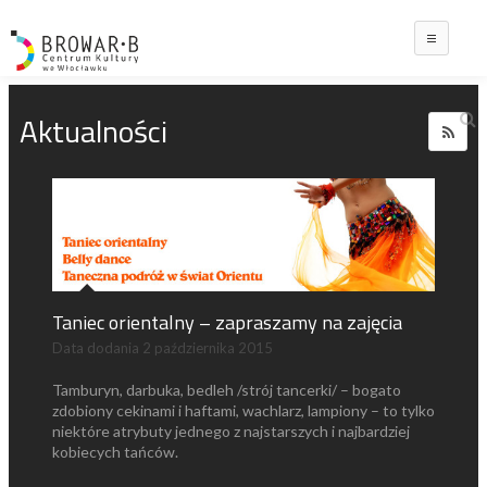
Main
Aktualności
Taniec orientalny – zapraszamy na zajęcia
Data dodania
2 października 2015
Tamburyn, darbuka, bedleh /strój tancerki/ – bogato
zdobiony cekinami i haftami, wachlarz, lampiony – to tylko
niektóre atrybuty jednego z najstarszych i najbardziej
kobiecych tańców.