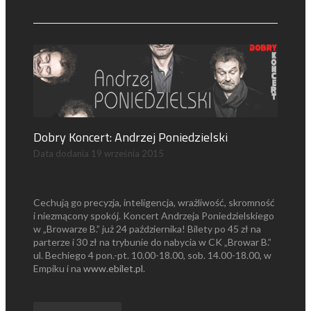
Dobry Koncert: Andrzej Poniedzielski
Data dodania
19 września 2015
Cechują go precyzja, inteligencja, wrażliwość, skromność
i niezmącony spokój. Koncert Andrzeja Poniedzielskiego
w „Browarze B.” już 24 października! Bilety po 45 zł na
parterze i 30 zł na trybunie do nabycia w CK „Browar B.”
ul. Bechiego 4 pon.-pt. 10.00-18.00, sob. 14.00-18.00, w
Empiku i na
www.ebilet.pl
.