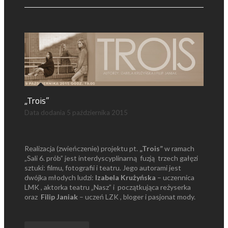
„Trois”
Data dodania
5 października 2015
Realizacja (zwieńczenie) projektu pt.
„Trois”
w ramach
„Sali 6. prób” jest interdyscyplinarną fuzją trzech gałęzi
sztuki: filmu, fotografii i teatru. Jego autorami jest
dwójka młodych ludzi:
Izabela Krużyńska
– uczennica
LMK , aktorka teatru „Nasz” i początkująca reżyserka
oraz
Filip Janiak
– uczeń LZK , bloger i pasjonat mody.