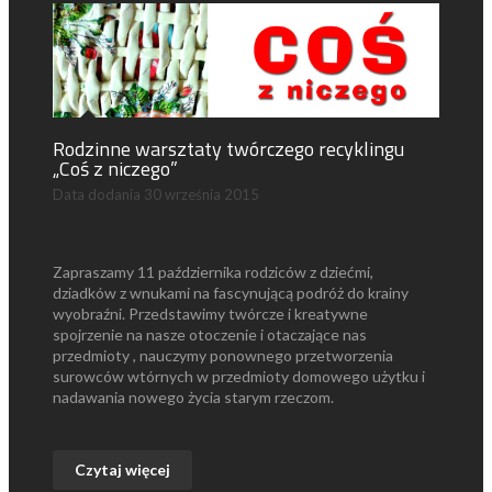
Rodzinne warsztaty twórczego recyklingu
„Coś z niczego”
Data dodania
30 września 2015
Zapraszamy 11 października rodziców z dziećmi,
dziadków z wnukami na fascynującą podróż do krainy
wyobraźni. Przedstawimy twórcze i kreatywne
spojrzenie na nasze otoczenie i otaczające nas
przedmioty , nauczymy ponownego przetworzenia
surowców wtórnych w przedmioty domowego użytku i
nadawania nowego życia starym rzeczom.
Czytaj więcej