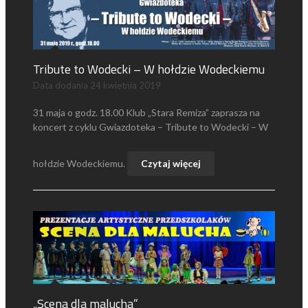
Tribute to Wodecki – W hołdzie Wodeckiemu
Data dodania
24 kwietnia 2019
31 maja o godz. 18.00 Klub „Stara Remiza” zaprasza na
koncert z cyklu Gwiazdoteka – Tribute to Wodecki – W
hołdzie Wodeckiemu.
Czytaj więcej
„Scena dla malucha”