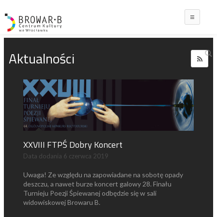
Main
Aktualności
XXVIII FTPŚ Dobry Koncert
Data dodania
6 czerwca 2019
Uwaga! Ze względu na zapowiadane na sobotę opady
deszczu, a nawet burze koncert galowy 28. Finału
Turnieju Poezji Śpiewanej odbędzie się w sali
widowiskowej Browaru B.