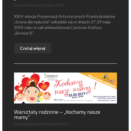
Data dodania
26 marca 2019
XXIV edycja Prezentacji Artystycznych Przedszkolaków
„Scena dla malucha” odbędzie się w dniach 27-29 maja
2019 roku w sali widowiskowej Centrum Kultury
„Browar B.”
Czytaj więcej
Warsztaty rodzinne – „Kochamy nasze
mamy”
Data dodania
24 kwietnia 2019