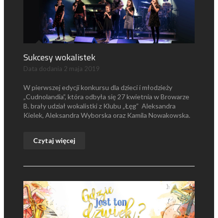
Sukcesy wokalistek
Data dodania
2 maja 2019
W pierwszej edycji konkursu dla dzieci i młodzieży
„Cudnolandia”, która odbyła się 27 kwietnia w Browarze
B. brały udział wokalistki z Klubu „Łęg” Aleksandra
Kielek, Aleksandra Wyborska oraz Kamila Nowakowska.
Czytaj więcej