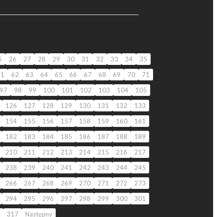
5
26
27
28
29
30
31
32
33
34
35
61
62
63
64
65
66
67
68
69
70
71
97
98
99
100
101
102
103
104
105
126
127
128
129
130
131
132
133
154
155
156
157
158
159
160
161
182
183
184
185
186
187
188
189
210
211
212
213
214
215
216
217
238
239
240
241
242
243
244
245
266
267
268
269
270
271
272
273
294
295
296
297
298
299
300
301
317
Następny