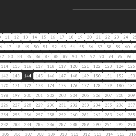
0
11
12
13
14
15
16
17
18
19
20
21
22
23
24
2
6
47
48
49
50
51
52
53
54
55
56
57
58
59
60
82
83
84
85
86
87
88
89
90
91
92
93
94
95
96
114
115
116
117
118
119
120
121
122
123
124
125
142
143
144
145
146
147
148
149
150
151
152
153
170
171
172
173
174
175
176
177
178
179
180
181
198
199
200
201
202
203
204
205
206
207
208
209
226
227
228
229
230
231
232
233
234
235
236
237
254
255
256
257
258
259
260
261
262
263
264
265
282
283
284
285
286
287
288
289
290
291
292
293
305
306
307
308
309
310
311
312
313
314
315
316