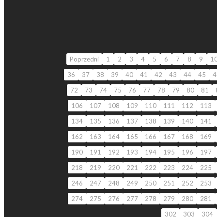
Poprzedni
1
2
3
4
5
6
7
8
9
1
36
37
38
39
40
41
42
43
44
45
4
72
73
74
75
76
77
78
79
80
81
106
107
108
109
110
111
112
113
134
135
136
137
138
139
140
141
162
163
164
165
166
167
168
169
190
191
192
193
194
195
196
197
218
219
220
221
222
223
224
225
246
247
248
249
250
251
252
253
274
275
276
277
278
279
280
281
302
303
304