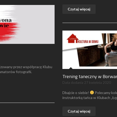
Czytaj więcej
lizowany przez współpracę Klubu
amatorów fotografii.
Trening taneczny w Borwarz
Data dodania
27 kwietnia 2020
Dbajcie o siebie!
Polecamy kole
instruktorką tańca w Klubach „Łęg”
Czytaj więcej