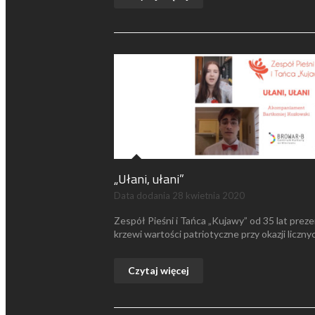
„Ułani, ułani”
Data dodania
28 kwietnia 2020
Zespół Pieśni i Tańca „Kujawy” od 35 lat preze
krzewi wartości patriotyczne przy okazji liczny
Czytaj więcej