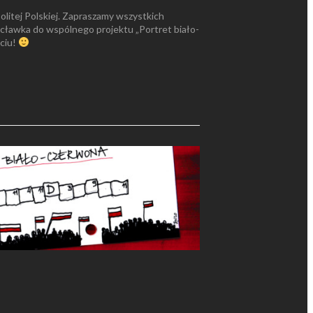
politej Polskiej. Zapraszamy wszystkich
ławka do wspólnego projektu „Portret biało-
ęciu!