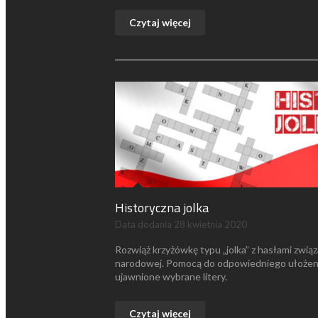
Czytaj więcej
Historyczna jolka
Data dodania
28 kwietnia 2020
Rozwiąż krzyżówkę typu „jolka” z hasłami związa
narodowej. Pomocą do odpowiedniego ułożen
ujawnione wybrane litery.
Czytaj więcej