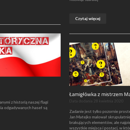
Czytaj więcej
Łamigłówka z mistrzem Ma
Data dodania
28 kwietnia 2020
nymi z historią naszej flagi
ia odgadywanych haseł są
Zadanie jest tylko pozornie prost
Jan Matejko malował skrupulatnie
brakujących elementów, ale najpie
wszystkie miejsca i postaci, w kt