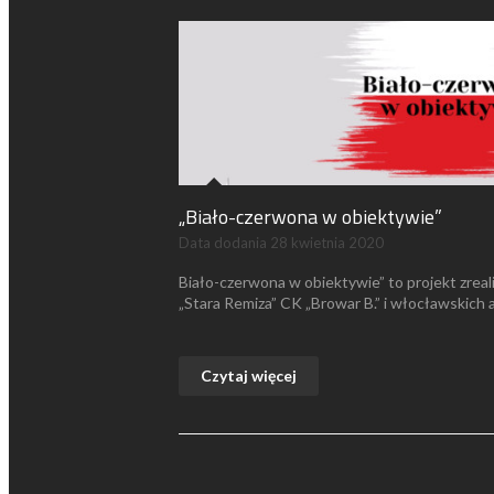
„Biało-czerwona w obiektywie”
Data dodania
28 kwietnia 2020
Biało-czerwona w obiektywie” to projekt zrea
„Stara Remiza” CK „Browar B.” i włocławskich 
Czytaj więcej