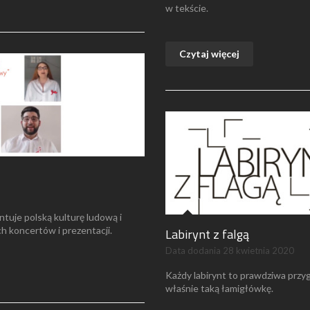
w tekście.
Czytaj więcej
ntuje polską kulturę ludową i
ch koncertów i prezentacji.
Labirynt z falgą
Data dodania
28 kwietnia 2020
Każdy labirynt to prawdziwa przy
właśnie taką łamigłówkę.