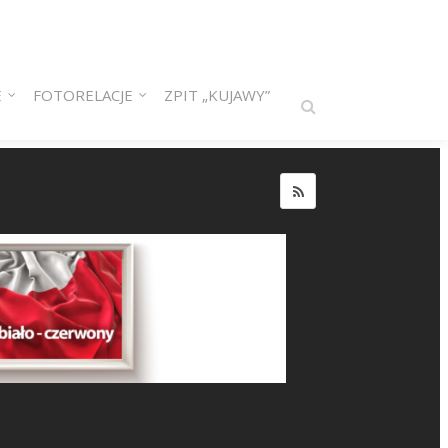
E
FOTORELACJE
ZPIT „KUJAWY”