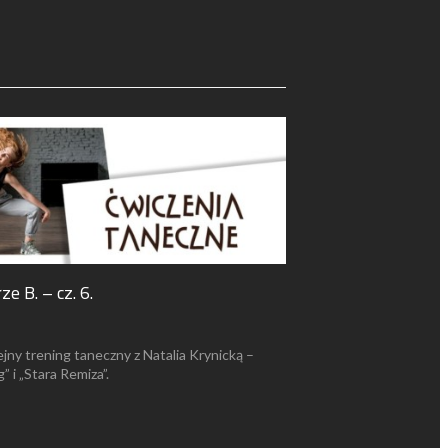
e B. – cz. 6.
jny trening taneczny z Natalia Krynicką –
 i „Stara Remiza”.