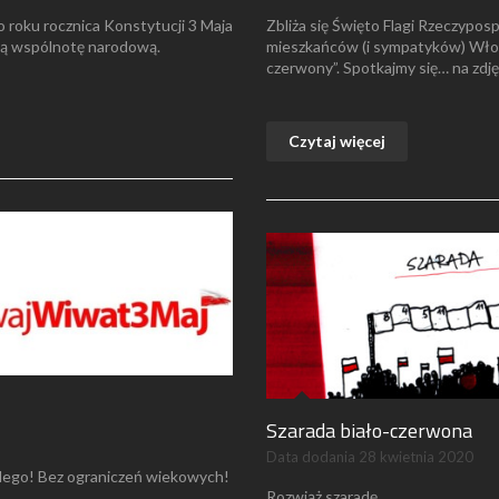
o roku rocznica Konstytucji 3 Maja
Zbliża się Święto Flagi Rzeczypos
szą wspólnotę narodową.
mieszkańców (i sympatyków) Włoc
czerwony”. Spotkajmy się… na zdj
Czytaj więcej
Szarada biało-czerwona
Data dodania
28 kwietnia 2020
żdego! Bez ograniczeń wiekowych!
Rozwiąż szaradę