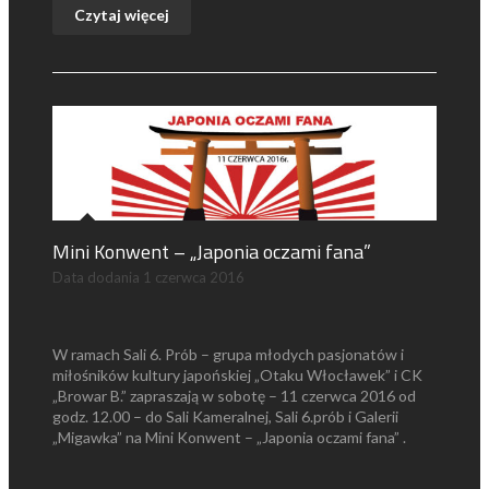
Czytaj więcej
Mini Konwent – „Japonia oczami fana”
Data dodania
1 czerwca 2016
W ramach Sali 6. Prób – grupa młodych pasjonatów i
miłośników kultury japońskiej „Otaku Włocławek” i CK
„Browar B.” zapraszają w sobotę – 11 czerwca 2016 od
godz. 12.00 – do Sali Kameralnej, Sali 6.prób i Galerii
„Migawka” na Mini Konwent – „Japonia oczami fana” .