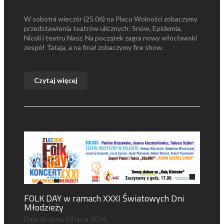
W sobotni wieczór (25.06) na Placu Wolności zobaczymy
przedstawienia teatrów ulicznych: Snów, Epidemia,
Nicoli i teatru Nasz. Na początek zagra nowy włocławski
zespół Tataja, a na finał zobaczymy fire show.
Czytaj więcej
FOLK DAY w ramach XXXI Światowych Dni
Młodzieży
Data dodania
14 lipca 2016