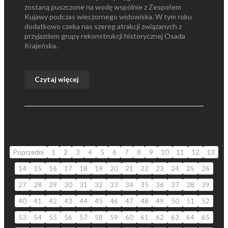
zostaną puszczone na wodę wspólnie z Zespołem
Kujawy podczas wieczornego widowiska. W tym roku
dodatkowo czeka nas szereg atrakcji związanych z
przyjazdem grupy rekonstrukcji historycznej Osada
Krajeńska.
Czytaj więcej
Poprzedni
1
2
3
4
5
6
7
8
9
10
11
12
13
14
15
16
17
18
19
20
21
22
23
24
25
26
27
28
29
30
31
32
33
34
35
36
37
38
39
40
41
42
43
44
45
46
47
48
49
50
51
52
53
54
55
56
57
58
59
60
61
62
63
64
65