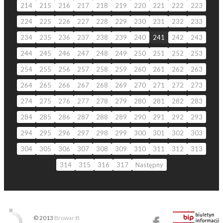
214
215
216
217
218
219
220
221
222
223
224
225
226
227
228
229
230
231
232
233
234
235
236
237
238
239
240
241
242
243
244
245
246
247
248
249
250
251
252
253
254
255
256
257
258
259
260
261
262
263
264
265
266
267
268
269
270
271
272
273
274
275
276
277
278
279
280
281
282
283
284
285
286
287
288
289
290
291
292
293
294
295
296
297
298
299
300
301
302
303
304
305
306
307
308
309
310
311
312
313
314
315
316
317
Następny
© 2013
Browar·B