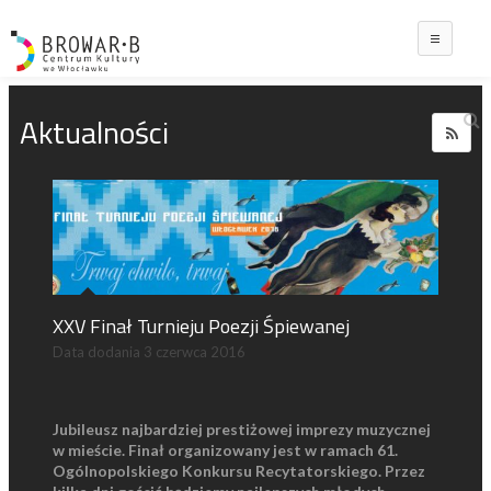
Main
Aktualności
XXV Finał Turnieju Poezji Śpiewanej
Data dodania
3 czerwca 2016
Jubileusz najbardziej prestiżowej imprezy muzycznej
w mieście. Finał organizowany jest w ramach 61.
Ogólnopolskiego Konkursu Recytatorskiego. Przez