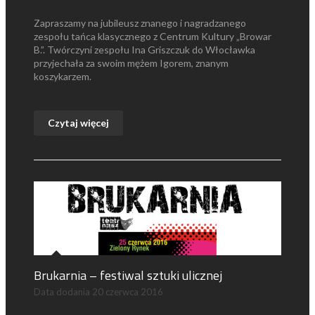
Zapraszamy na jubileusz znanego i nagradzanego
zespołu tańca klasycznego z Centrum Kultury „Browar
B.”. Twórczyni zespołu Ina Griszczuk do Włocławka
przyjechała za swoim mężem Igorem, znanym
koszykarzem.
Czytaj więcej
Brukarnia – festiwal sztuki ulicznej
Data dodania
20 czerwca 2016