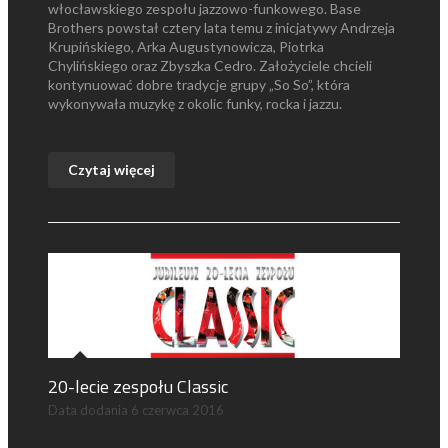
włocławskiego zespołu jazzowo-funkowego. Base
Brothers powstał cztery lata temu z inicjatywy Andrzeja
Krupińskiego, Arka Augustynowicza, Piotrka
Chylińskiego oraz Zbyszka Cedro. Założyciele chcieli
kontynuować dobre tradycje grupy „So So”, która
wykonywała muzykę z okolic funky, rocka i jazzu.
Czytaj więcej
20-lecie zespołu Classic
Data dodania
6 czerwca 2016