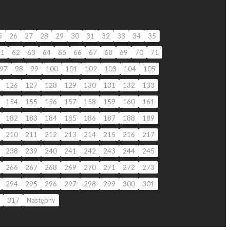
5
26
27
28
29
30
31
32
33
34
35
61
62
63
64
65
66
67
68
69
70
71
97
98
99
100
101
102
103
104
105
126
127
128
129
130
131
132
133
154
155
156
157
158
159
160
161
182
183
184
185
186
187
188
189
210
211
212
213
214
215
216
217
238
239
240
241
242
243
244
245
266
267
268
269
270
271
272
273
294
295
296
297
298
299
300
301
317
Następny