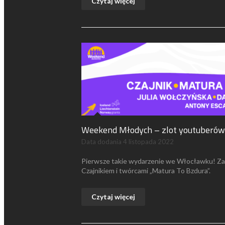
Czytaj więcej
Weekend Młodych – zlot youtuberów
Data dodania
4 listopada 2022
Pierwsze takie wydarzenie we Włocławku! Zap
Czajnikiem i twórcami „Matura To Bzdura”.
Czytaj więcej