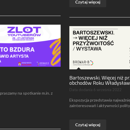
Czytaj więcej
Bartoszewski. Więcej niż 
obchodów Roku Władysław
Data dodania
6 września 2022
raszamy na spotkanie m.in. z
Ekspozycja przedstawia najważnie
zainteresowań i aktywności poli
Czytaj więcej