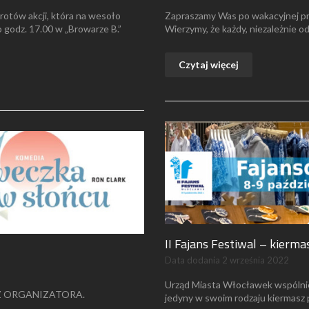
rotów akcji, która na wesoło
Zapraszamy Was po wakacyjnej pr
o godz. 17.00 w „Browarze B.”
Wierzymy, że każdy, niezależnie od 
Czytaj więcej
II Fajans Festiwal – kierm
Data dodania
2 września 2022
Urząd Miasta Włocławek wspólnie 
 ORGANIZATORA.
jedyny w swoim rodzaju kiermasz 