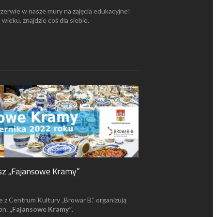
zerwie w nasze mury na zajęcia edukacyjne!
wieku, znajdzie coś dla siebie.
asz „Fajansowe Kramy”
z Centrum Kultury „Browar B.” organizują
pn.
„Fajansowe Kramy”
.