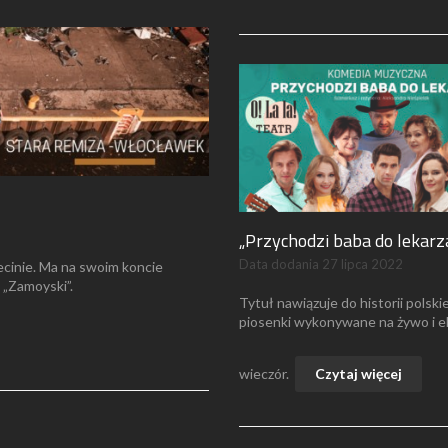
„Przychodzi baba do lekarz
Data dodania
27 lipca 2022
cinie. Ma na swoim koncie
 „Zamoyski”.
Tytuł nawiązuje do historii pol
piosenki wykonywane na żywo i e
wieczór.
Czytaj więcej