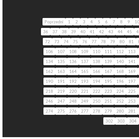
Poprzedni
1
2
3
4
5
6
7
8
9
1
36
37
38
39
40
41
42
43
44
45
4
72
73
74
75
76
77
78
79
80
81
106
107
108
109
110
111
112
113
134
135
136
137
138
139
140
141
162
163
164
165
166
167
168
169
190
191
192
193
194
195
196
197
218
219
220
221
222
223
224
225
246
247
248
249
250
251
252
253
274
275
276
277
278
279
280
281
302
303
304