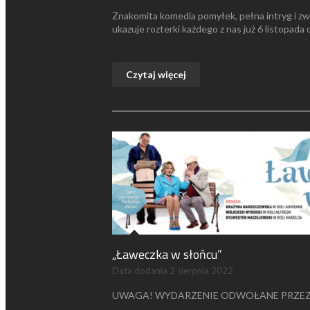
Znakomita komedia pomyłek, pełna intryg i zw
ukazuje rozterki każdego z nas już 6 listopada 
Czytaj więcej
„Ławeczka w słońcu”
Data dodania
2 sierpnia 2022
UWAGA! WYDARZENIE ODWOŁANE PRZEZ