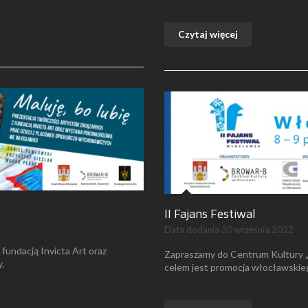
Czytaj więcej
II Fajans Festiwal
Data dodania
30 września 2022
fundacją Invicta Art oraz
Zapraszamy do Centrum Kultury „B
.
celem jest promocja włocławskie