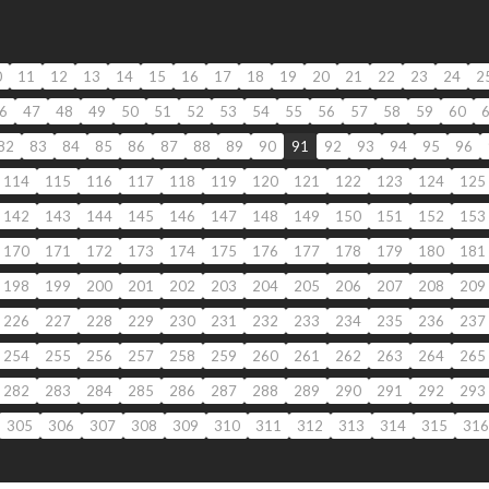
0
11
12
13
14
15
16
17
18
19
20
21
22
23
24
2
6
47
48
49
50
51
52
53
54
55
56
57
58
59
60
82
83
84
85
86
87
88
89
90
91
92
93
94
95
96
114
115
116
117
118
119
120
121
122
123
124
125
142
143
144
145
146
147
148
149
150
151
152
153
170
171
172
173
174
175
176
177
178
179
180
181
198
199
200
201
202
203
204
205
206
207
208
209
226
227
228
229
230
231
232
233
234
235
236
237
254
255
256
257
258
259
260
261
262
263
264
265
282
283
284
285
286
287
288
289
290
291
292
293
305
306
307
308
309
310
311
312
313
314
315
316