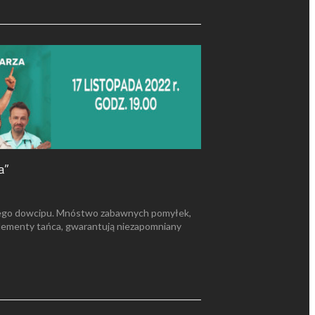
a”
skiego dowcipu. Mnóstwo zabawnych pomyłek,
lementy tańca, gwarantują niezapomniany