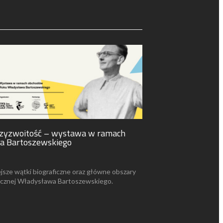
przyzwoitość – wystawa w ramach
a Bartoszewskiego
jsze wątki biograficzne oraz główne obszary
tycznej Władysława Bartoszewskiego.