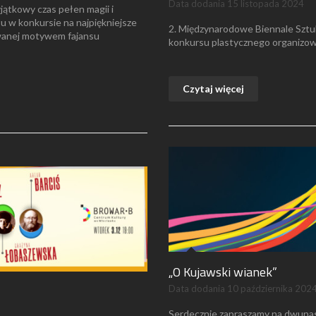
Data dodania
15 listopada 2024
jątkowy czas pełen magii i
łu w konkursie na najpiękniejsze
2. Międzynarodowe Biennale Sztu
wanej motywem fajansu
konkursu plastycznego organizow
Czytaj więcej
„O Kujawski wianek”
Data dodania
10 października 202
Serdecznie zapraszamy na dwunas