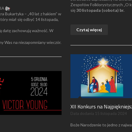
Zespołów Folklorystycznych „O k
IA
się
30 listopada
(sobota) br.
ra Bukartyka – „40 lat z hakiem” w
óry miał się odbyć 14 listopada,
Czytaj więcej
ią datę zachowują ważność. W
amy Was na niezapomniany wieczór.
XII Konkurs na Najpięknie
Data dodania
15 listopada 2024
Boże Narodzenie to jedno z najważ