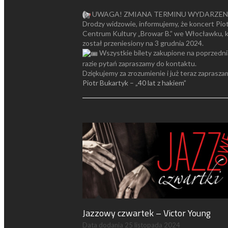
UWAGA! ZMIANA TERMINU WYDARZEN
Drodzy widzowie, informujemy, że koncert Piot
Centrum Kultury „Browar B.” we Włocławku, kt
został przeniesiony na 3 grudnia 2024.
Wszystkie bilety zakupione na poprzedn
razie pytań zapraszamy do kontaktu.
Dziękujemy za zrozumienie i już teraz zaprasz
Piotr Bukartyk – „40 lat z hakiem”
Jazzowy czwartek – Victor Young
Data dodania
25 listopada 2024