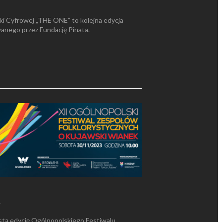
ki Cyfrowej „THE ONE” to kolejna edycja
anego przez Fundację Pinata.
4
tą edycję Ogólnopolskiego Festiwalu