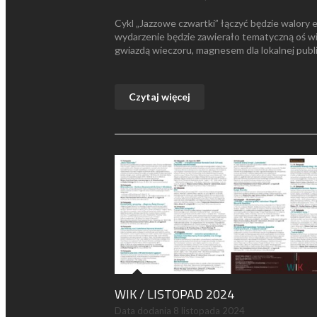
Cykl „Jazzowe czwartki” łączyć będzie walory
wydarzenie będzie zawierało tematyczną oś wi
gwiazdą wieczoru, magnesem dla lokalnej publi
Czytaj więcej
WIK / LISTOPAD 2024
Data dodania
8 listopada 2024