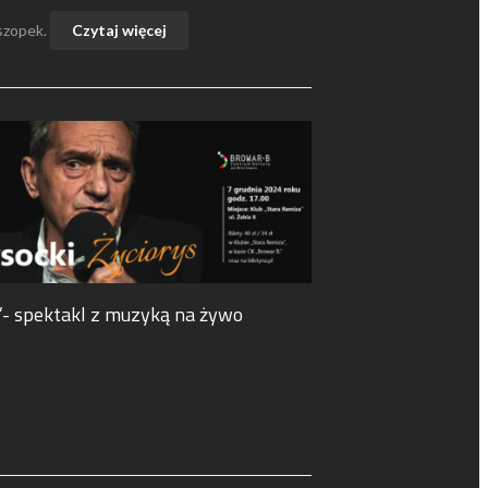
 szopek.
Czytaj więcej
”- spektakl z muzyką na żywo