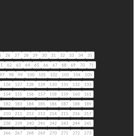
5
26
27
28
29
30
31
32
33
34
35
61
62
63
64
65
66
67
68
69
70
71
97
98
99
100
101
102
103
104
105
126
127
128
129
130
131
132
133
154
155
156
157
158
159
160
161
182
183
184
185
186
187
188
189
210
211
212
213
214
215
216
217
238
239
240
241
242
243
244
245
266
267
268
269
270
271
272
273