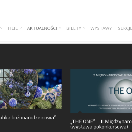
 content
ry content
FILIE
AKTUALNOŚCI
BILETY
WYSTAWY
SEKCJ
ombka bożonarodzeniowa”
„THE ONE” – II Międzynaro
(wystawa pokonkursowa)