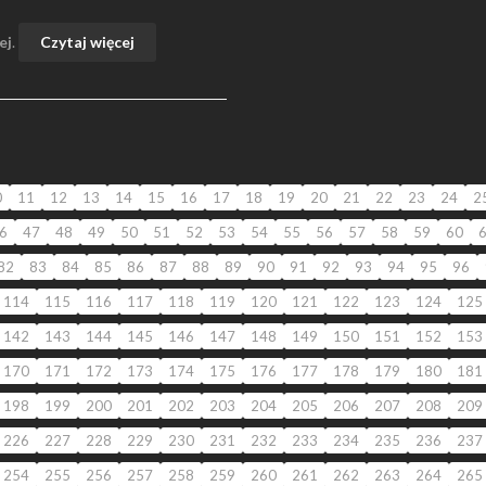
ej
.
Czytaj więcej
0
11
12
13
14
15
16
17
18
19
20
21
22
23
24
2
6
47
48
49
50
51
52
53
54
55
56
57
58
59
60
82
83
84
85
86
87
88
89
90
91
92
93
94
95
96
114
115
116
117
118
119
120
121
122
123
124
125
142
143
144
145
146
147
148
149
150
151
152
153
170
171
172
173
174
175
176
177
178
179
180
181
198
199
200
201
202
203
204
205
206
207
208
209
226
227
228
229
230
231
232
233
234
235
236
237
254
255
256
257
258
259
260
261
262
263
264
265