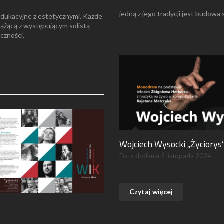
jedną z jego tradycji jest budowa
 edukacyjne z estetycznymi. Każde
ążącą z występującym solistą –
czności.
Wojciech Wysocki „Życiorys
Data dodania
5 listopada 2024
Czytaj więcej