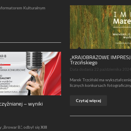
nformatorem Kulturalnym
„KRAJOBRAZOWE IMPRESJE”
Trzcińskiego
Data dodania
22 października 202
Marek Trzciński ma wykształcenie
licznych konkursach fotograficzny
Czytaj więcej
jczyźnianej – wyniki
 „Browar B.”, odbył się
XIII