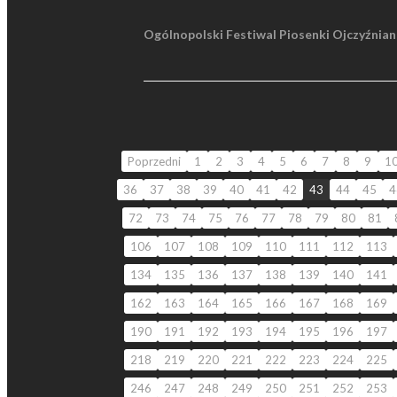
Ogólnopolski Festiwal Piosenki Ojczyźnian
Poprzedni
1
2
3
4
5
6
7
8
9
1
36
37
38
39
40
41
42
43
44
45
4
72
73
74
75
76
77
78
79
80
81
106
107
108
109
110
111
112
113
134
135
136
137
138
139
140
141
162
163
164
165
166
167
168
169
190
191
192
193
194
195
196
197
218
219
220
221
222
223
224
225
246
247
248
249
250
251
252
253