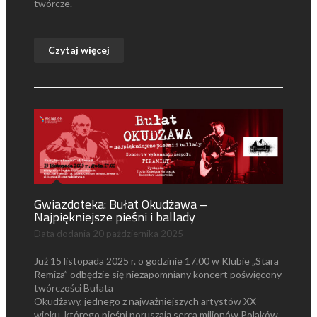
twórcze.
Czytaj więcej
Gwiazdoteka: Bułat Okudżawa –
Najpiękniejsze pieśni i ballady
Data dodania
20 października 2025
Już 15 listopada 2025 r. o godzinie 17.00 w Klubie „Stara
Remiza” odbędzie się niezapomniany koncert poświęcony
twórczości Bułata
Okudżawy, jednego z najważniejszych artystów XX
wieku, którego pieśni poruszają serca milionów Polaków.