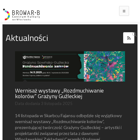
Main
Aktualności
Wernisaż wystawy „Rozdmuchiwanie
kolorów” Grażyny Guźleckiej
Data dodania
3 listopada 2025
14 listopada w Skarbcu Fajansu odbędzie się wyjątkowy
wernisaż wystawy „Rozdmuchiwanie kolorów”,
prezentującej twórczość Grażyny Guźleckiej – artystki i
projektantki związanej przez lata z dawnymi
Włocławskimi Zakładami Ceramiki Stołowej.