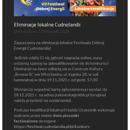
Eliminacje lokalne Cudnolandii
Data dodania
12 listopada 2025
Zapraszamy na eliminacje lokalne Festiwalu Dobrej
Energii Cudnolandia!
Jeśli nie udało Ci się zgłosić nagrania online, masz
ostatnią szansę na zakwalifikowanie się do konkursu!
Eliminacje na żywo odbędą się w Centrum Kultury
„Browar B.” we Włocławku, ul. Łęgska 28, w sali
kameralnej w dniu 19.11.2025 r. od godz. 17:30
Wystarczy wypełnić kartę zgłoszeniową i wysłać do
18.11.2025 r. na adres jrykowska@ckbb.pl (oryginał
należy przynieść na wydarzenie).
Podczas kwalifikacji lokalnych każdy Uczestnik wykonuje
wybrane przez siebie
dwie piosenki
festiwalowe
dostępne
https://festiwal.cudnolandia.pl/pl/konkurs-