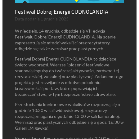
Festiwal Dobrej Energii CUDNOLANDIA
Data dodania
1 grudnia 2025
W niedzielę, 14 grudnia, odbędzie się VII edycja
Festiwalu Dobrej Energii CUDNOLANDIA. Na scenie
zaprezentują się młodzi wokaliści oraz recytatorzy,
odbędzie się także wernisaż prac plastycznych.
Festiwal Dobrej Energii CUDNOLANDIA to dziecięce
święto wyobraźni. Wiersze i piosenki festiwalowe
stanowią impulsy do twórczej aktywności, zarówno tej
recytatorskiej, wokalnej oraz plastycznej. Zadaniem tego
projektu jest rozwijanie w młodym pokoleniu
kreatywności i postaw, które poprawiają ich
bezpieczeństwo, w tym bezpieczeństwo zdrowotne.
Przesłuchania konkursowe wokalistów rozpoczną się o
godzinie 10:30 w sali widowiskowej, recytatorzy
rozpoczną zmagania o godzinie 13:00 w sali kameralnej.
Wernisaż prac plastycznych odbędzie się o godz. 16:30 w
Galerii „Migawka”.
Koncert laureatów rozpocznie się o godz. 17:00 w sali